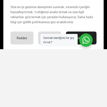
Size en iyi gezinme deneyimini sunmak, sitemizin içeriğini
kişiselleştirmek, trafiğimizi analiz etmek ve size ilgili
reklamlar göstermek için çerezleri kullanıyoruz. Daha fazla
bilgi için gizlilik politikamıza göz atabilirsiniz.
Reddet
Ayarlar
Kabul Et
Sormak istediğiniz bir şey
mi var?
Neden Od Kitap?
Hizmet vermeye başladığımız
andan bugüne edebiyat dünyamıza
250’den fazla eser kazandırırdık ve