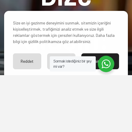
ulaşın!
Size en iyi gezinme deneyimini sunmak, sitemizin içeriğini
kişiselleştirmek, trafiğimizi analiz etmek ve size ilgili
reklamlar göstermek için çerezleri kullanıyoruz. Daha fazla
bilgi için gizlilik politikamıza göz atabilirsiniz.
Reddet
Ayarlar
Kabul Et
Sormak istediğiniz bir şey
mi var?
Hangi paketi
seçeceğinize karar
veremediniz mi? Yoksa
başka sorularınız mı
var?
Bize ulaşın merakınızı
giderelim.