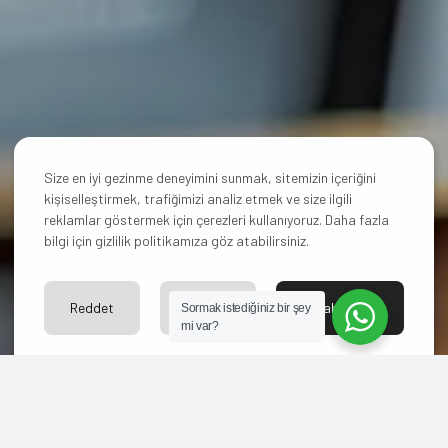
Size en iyi gezinme deneyimini sunmak, sitemizin içeriğini
kişiselleştirmek, trafiğimizi analiz etmek ve size ilgili
reklamlar göstermek için çerezleri kullanıyoruz. Daha fazla
bilgi için gizlilik politikamıza göz atabilirsiniz.
Reddet
Ayarlar
Kabul Et
Sormak istediğiniz bir şey
mi var?
Bize