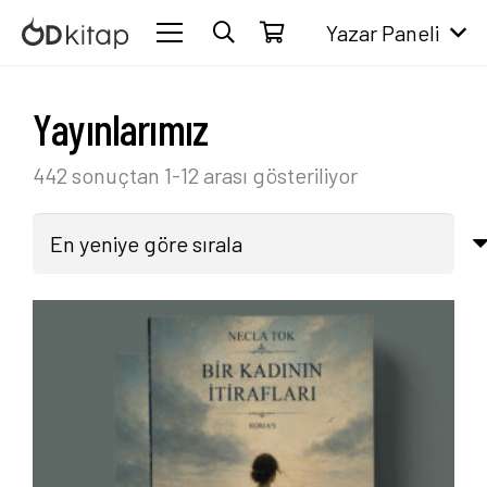
Yazar Paneli
Yayınlarımız
En
442 sonuçtan 1-12 arası gösteriliyor
yeniye
göre
sıralandı