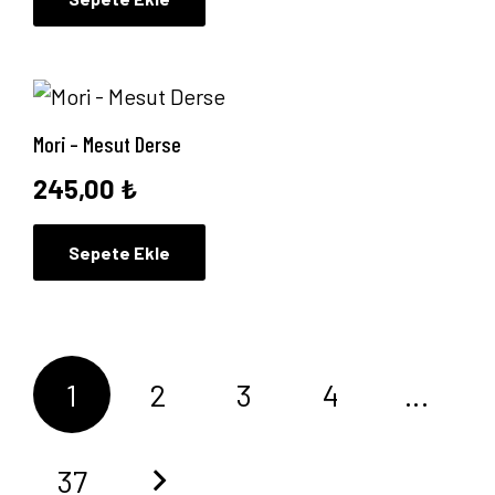
Mori – Mesut Derse
245,00
₺
Sepete Ekle
Yazı
1
2
3
4
…
sayfalandırması
37