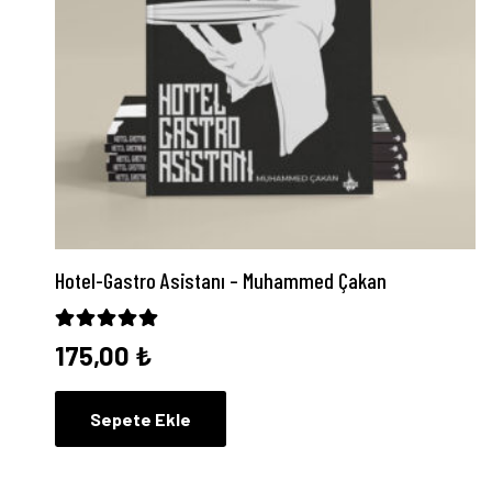
Hotel-Gastro Asistanı – Muhammed Çakan
5 üzerinden
5.00
oy aldı
175,00
₺
Sepete Ekle