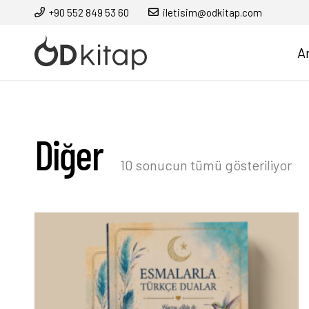
+90 552 849 53 60
iletisim@odkitap.com
A
Diğer
En
10 sonucun tümü gösteriliyor
ye
gö
sır