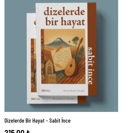
Dizelerde Bir Hayat – Sabit İnce
215,00
₺