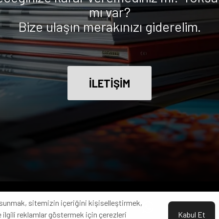
mı var?
Bize ulaşın merakınızı giderelim.
İLETİŞİM
sunmak, sitemizin içeriğini kişiselleştirmek,
 ilgili reklamlar göstermek için çerezleri
Kabul Et