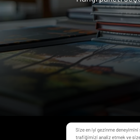
Size en iyi gezinme deneyimini 
trafiğimizi analiz etmek ve size