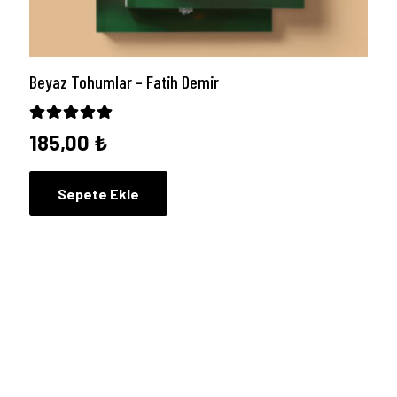
Beyaz Tohumlar – Fatih Demir
5 üzerinden
5.00
oy aldı
185,00
₺
Sepete Ekle