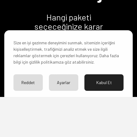
Hangi paketi
seçeceğinize karar
veremediniz mi? Yoksa
başka sorularınız mı
Size en iyi gezinme deneyimini sunmak, sitemizin içeriğini
kişiselleştirmek, trafiğimizi analiz etmek ve size ilgili
var?
reklamlar göstermek için çerezleri kullanıyoruz. Daha fazla
Bize ulaşın merakınızı
bilgi için gizlilik politikamıza göz atabilirsiniz.
giderelim.
Reddet
Ayarlar
Kabul Et
İLETİŞİM