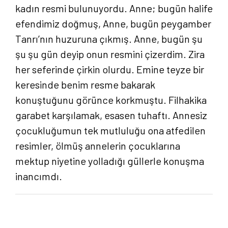
kadın resmi bulunuyordu. Anne; bugün halife
efendimiz doğmuş, Anne, bugün peygamber
Tanrı’nın huzuruna çıkmış. Anne, bugün şu
şu şu gün deyip onun resmini çizerdim. Zira
her seferinde çirkin olurdu. Emine teyze bir
keresinde benim resme bakarak
konuştuğunu görünce korkmuştu. Filhakika
garabet karşılamak, esasen tuhaftı. Annesiz
Anasayfa
çocukluğumun tek mutluluğu ona atfedilen
resimler, ölmüş annelerin çocuklarına
Hakkımızda
mektup niyetine yolladığı güllerle konuşma
inancımdı.
Yayın Paketlerimiz
Yayınlarımız