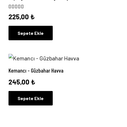
5 üzerinden
5.00
oy aldı
225,00
₺
Sepete Ekle
Kemancı – Güzbahar Havva
245,00
₺
Sepete Ekle