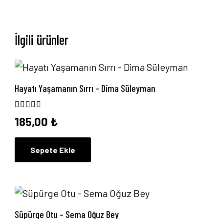
Blog
İlgili ürünler
İletişim
Hayatı Yaşamanın Sırrı – Dima Süleyman
5 üzerinden
5.00
oy aldı
185,00
₺
Sepete Ekle
Süpürge Otu – Sema Oğuz Bey