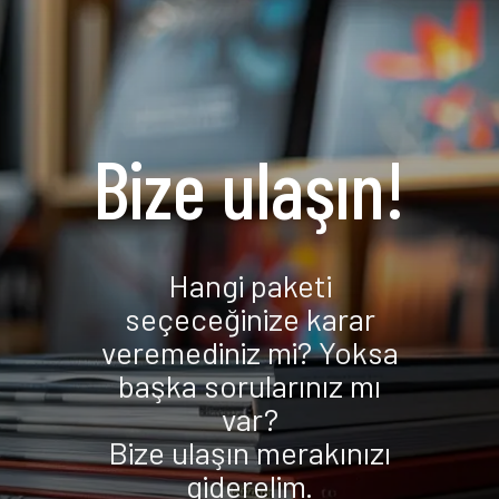
Blog
İletişim
Bize ulaşın!
Hangi paketi
seçeceğinize karar
veremediniz mi? Yoksa
başka sorularınız mı
var?
Bize ulaşın merakınızı
giderelim.