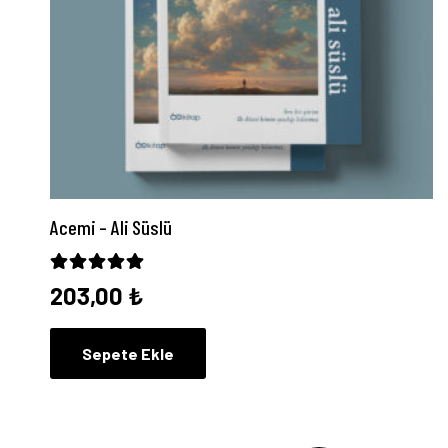
Acemi – Ali Süslü
5 üzerinden
5.00
oy aldı
203,00
₺
Sepete Ekle