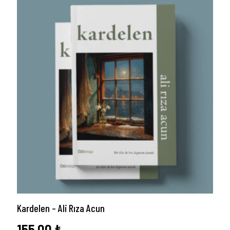
Kardelen – Ali Rıza Acun
155,00
₺