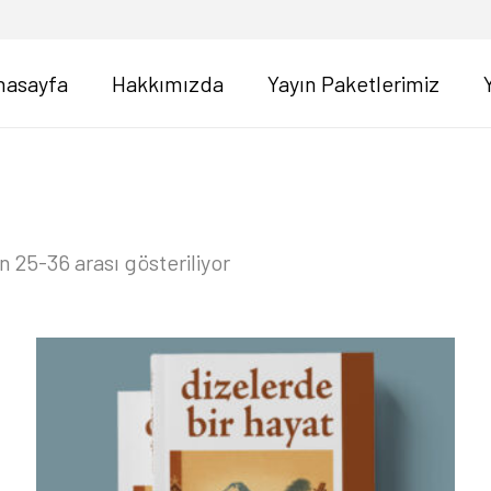
nasayfa
Hakkımızda
Yayın Paketlerimiz
En
 25-36 arası gösteriliyor
yeniye
göre
sıralandı