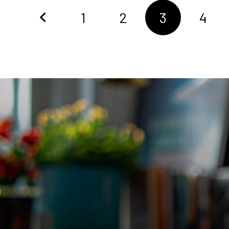
Yazı
1
2
3
4
sayfalandırması