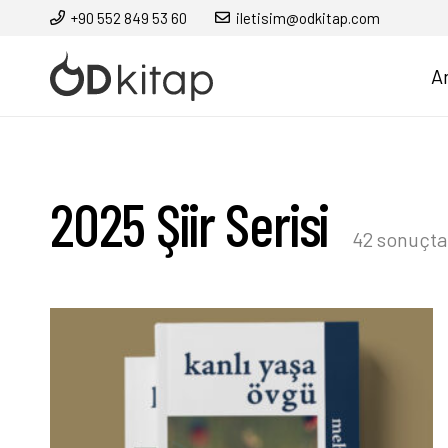
+90 552 849 53 60
iletisim@odkitap.com
A
2025 Şiir Serisi
42 sonuçtan