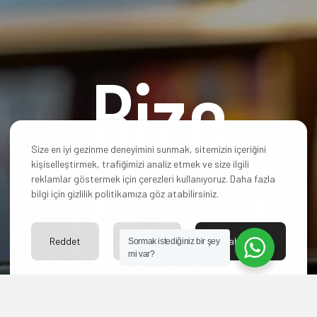
Bize
Size en iyi gezinme deneyimini sunmak, sitemizin içeriğini
kişiselleştirmek, trafiğimizi analiz etmek ve size ilgili
ulaşın!
reklamlar göstermek için çerezleri kullanıyoruz. Daha fazla
bilgi için gizlilik politikamıza göz atabilirsiniz.
Reddet
Ayarlar
Kabul Et
Sormak istediğiniz bir şey
mi var?