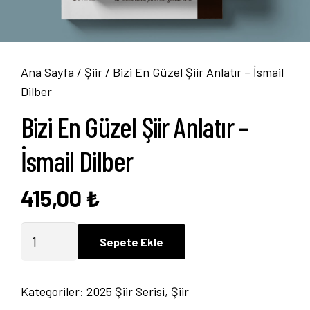
Ana Sayfa
/
Şiir
/ Bizi En Güzel Şiir Anlatır – İsmail
Dilber
Bizi En Güzel Şiir Anlatır –
İsmail Dilber
415,00
₺
Bizi
Sepete Ekle
En
Güzel
Kategoriler:
2025 Şiir Serisi
,
Şiir
Şiir