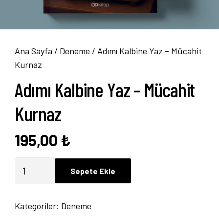
Ana Sayfa
/
Deneme
/ Adımı Kalbine Yaz – Mücahit
Kurnaz
Adımı Kalbine Yaz – Mücahit
Kurnaz
195,00
₺
Adımı
Sepete Ekle
Kalbine
Yaz
Kategoriler:
Deneme
-