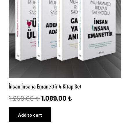
İnsan İnsana Emanettir 4 Kitap Set
Orijinal
Şu
1.250,00
₺
1.089,00
₺
fiyat:
andaki
Add to cart
1.250,00 ₺.
fiyat:
1.089,00 ₺.