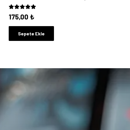
5 üzerinden
5.00
oy aldı
175,00
₺
Sepete Ekle