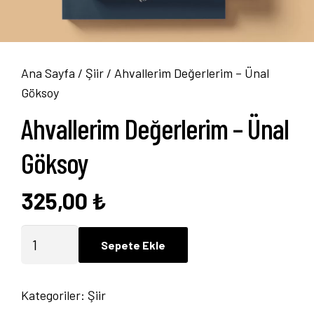
Ana Sayfa
/
Şiir
/ Ahvallerim Değerlerim – Ünal
Göksoy
Ahvallerim Değerlerim – Ünal
Göksoy
325,00
₺
Ahvallerim
Sepete Ekle
Değerlerim
-
Kategoriler:
Şiir
Ünal