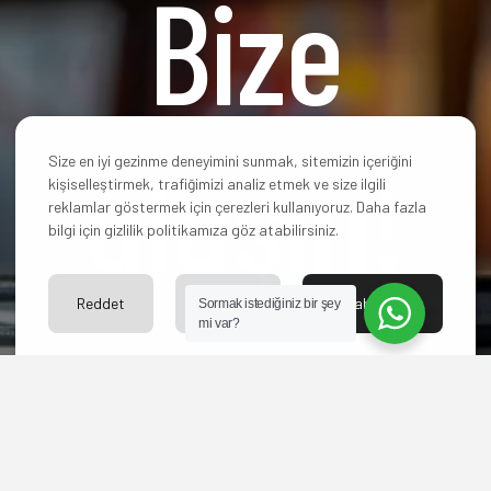
Bize
ulaşın!
Size en iyi gezinme deneyimini sunmak, sitemizin içeriğini
kişiselleştirmek, trafiğimizi analiz etmek ve size ilgili
reklamlar göstermek için çerezleri kullanıyoruz. Daha fazla
bilgi için gizlilik politikamıza göz atabilirsiniz.
Reddet
Ayarlar
Kabul Et
Sormak istediğiniz bir şey
mi var?
Hangi paketi
seçeceğinize karar
veremediniz mi? Yoksa
başka sorularınız mı
var?