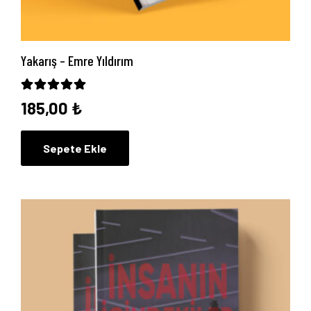
Yakarış – Emre Yıldırım
5 üzerinden
5.00
oy aldı
185,00
₺
Sepete Ekle