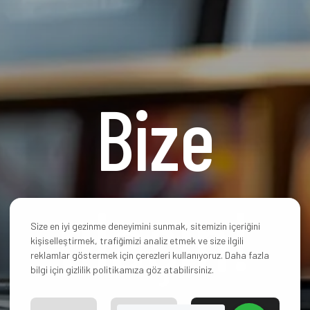
Bize
ulaşın!
Size en iyi gezinme deneyimini sunmak, sitemizin içeriğini
kişiselleştirmek, trafiğimizi analiz etmek ve size ilgili
reklamlar göstermek için çerezleri kullanıyoruz. Daha fazla
bilgi için gizlilik politikamıza göz atabilirsiniz.