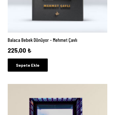
Anasayfa
Balaca Bebek Dönüyor – Mehmet Çavlı
Hakkımızda
225,00
₺
Yayın Paketlerimiz
Sepete Ekle
Yayınlarımız
Blog
İletişim