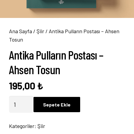
Ana Sayfa
/
Şiir
/ Antika Pulların Postası – Ahsen
Tosun
Antika Pulların Postası –
Ahsen Tosun
195,00
₺
Antika
Sepete Ekle
Pulların
Postası
Kategoriler:
Şiir
-