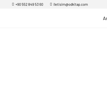
+90 552 849 53 60
iletisim@odkitap.com
A