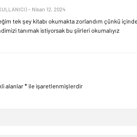
KULLANICI)
–
Nisan 12, 2024
ğim tek şey kitabı okumakta zorlandım çünkü içind
mizi tanımak istiyorsak bu şiirleri okumalıyız
li alanlar
*
ile işaretlenmişlerdir