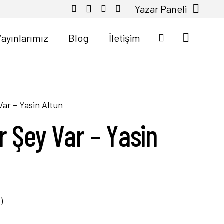
Yazar Paneli
Yayınlarımız
Blog
İletişim
Var – Yasin Altun
r Şey Var – Yasin
)
üzerinden
5.00
puan aldı