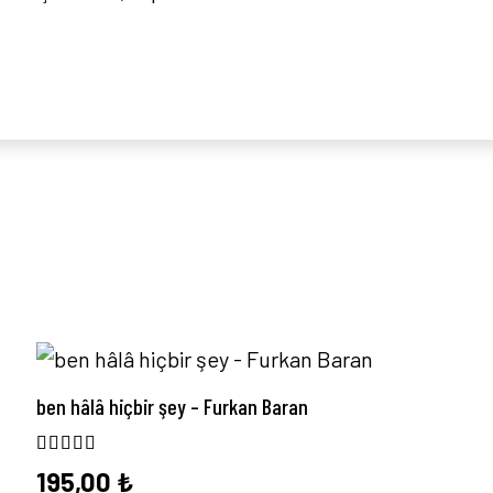
ben hâlâ hiçbir şey – Furkan Baran
5 üzerinden
5.00
oy aldı
195,00
₺