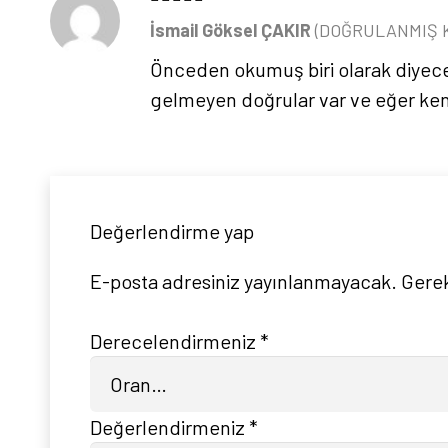
5 üzerinden
5
oy aldı
İsmail Göksel ÇAKIR
(DOĞRULANMIŞ 
Önceden okumuş biri olarak diyece
gelmeyen doğrular var ve eğer kendi
Değerlendirme yap
E-posta adresiniz yayınlanmayacak.
Gerek
Derecelendirmeniz
*
Değerlendirmeniz
*