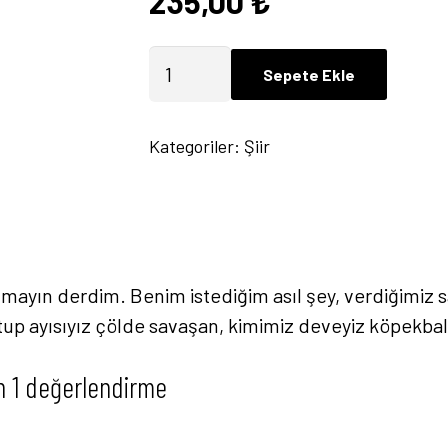
235,00
₺
Aslında
Sepete Ekle
Şöyle
Bir
Kategoriler:
Şiir
Şey
Var
-
Yasin
Altun
rışmayın derdim. Benim istediğim asıl şey, verdiğimi
adet
p ayısıyız çölde savaşan, kimimiz deveyiz köpekbalıkl
n 1 değerlendirme