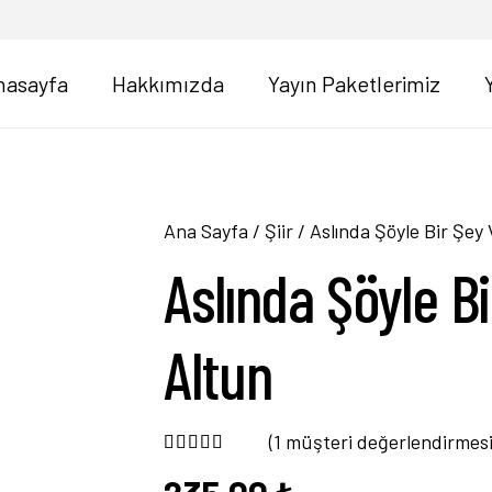
nasayfa
Hakkımızda
Yayın Paketlerimiz
Ana Sayfa
/
Şiir
/ Aslında Şöyle Bir Şey 
Aslında Şöyle Bi
Altun
(
1
müşteri değerlendirmesi
1
müşteri puanına dayanarak 5 