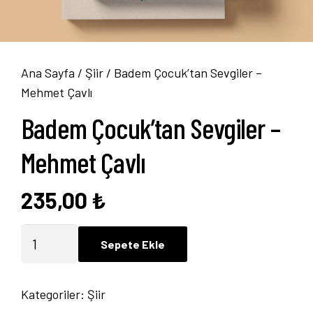
Ana Sayfa
/
Şiir
/ Badem Çocuk’tan Sevgiler –
Mehmet Çavlı
Badem Çocuk’tan Sevgiler –
Mehmet Çavlı
235,00
₺
Badem
Sepete Ekle
Çocuk'tan
Sevgiler
Kategoriler:
Şiir
-