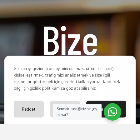
Bize
ulaşın!
Size en iyi gezinme deneyimini sunmak, sitemizin içeriğini
kişiselleştirmek, trafiğimizi analiz etmek ve size ilgili
reklamlar göstermek için çerezleri kullanıyoruz. Daha fazla
bilgi için gizlilik politikamıza göz atabilirsiniz.
Reddet
Ayarlar
Kabul Et
Sormak istediğiniz bir şey
mi var?
Hangi paketi
seçeceğinize karar