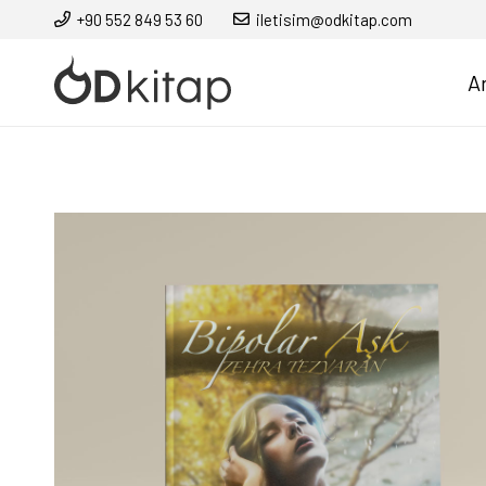
+90 552 849 53 60
iletisim@odkitap.com
A