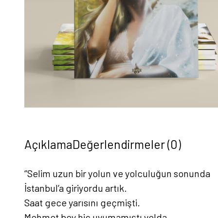
Açıklama
Değerlendirmeler (0)
‘’Selim uzun bir yolun ve yolculuğun sonunda
İstanbul’a giriyordu artık.
Saat gece yarısını geçmişti.
Mehmet bey hiç uyumamıştı yolda.