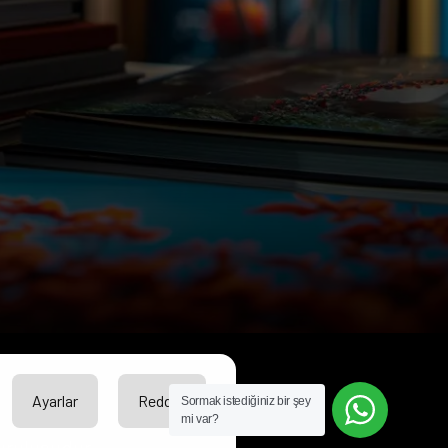
Ayarlar
Reddet
Sormak istediğiniz bir şey
mi var?
kuruluşudur.