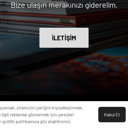
Bize ulaşın merakınızı giderelim.
İLETİŞİM
sunmak, sitemizin içeriğini kişiselleştirmek,
 ilgili reklamlar göstermek için çerezleri
Kabul Et
n gizlilik politikamıza göz atabilirsiniz.
hakkı saklıdır. Od Kitap, bir Ulukayın Yayın Dağıtım 