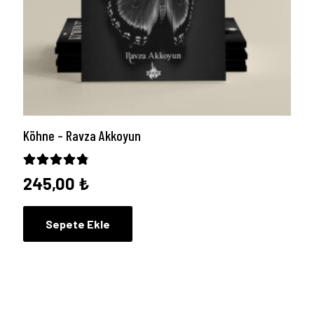
Köhne – Ravza Akkoyun
5 üzerinden
4.75
oy aldı
245,00
₺
Sepete Ekle