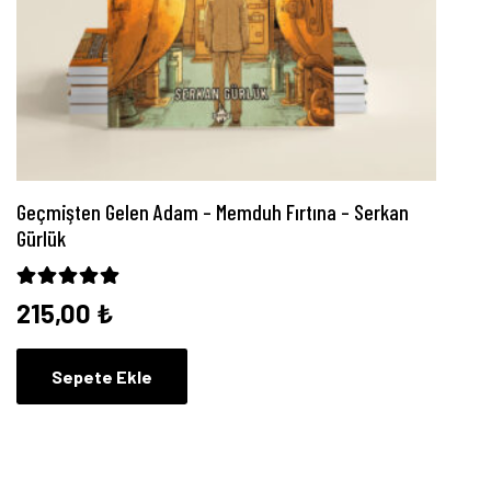
Geçmişten Gelen Adam – Memduh Fırtına – Serkan
Gürlük
5 üzerinden
5.00
oy aldı
215,00
₺
Sepete Ekle