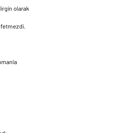
irgin olarak
ffetmezdi.
romanla
adı.