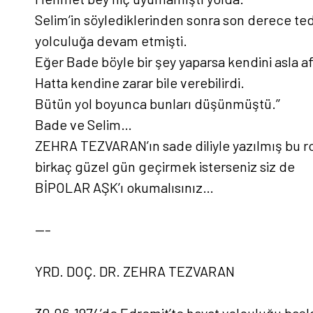
Selim’in söylediklerinden sonra son derece ted
yolculuğa devam etmişti.
Eğer Bade böyle bir şey yaparsa kendini asla a
Hatta kendine zarar bile verebilirdi.
Bütün yol boyunca bunları düşünmüştü.’’
Bade ve Selim…
ZEHRA TEZVARAN’ın sade diliyle yazılmış bu 
birkaç güzel gün geçirmek isterseniz siz de
BİPOLAR AŞK’ı okumalısınız…
—–
YRD. DOÇ. DR. ZEHRA TEZVARAN
30.06.1974’de Edremit’te hayat yolculuğu başl