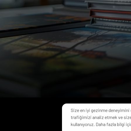
Size en iyi gezinme deneyimini 
trafiğimizi analiz etmek ve size
kullanıyoruz. Daha fazla bilgi içi
© 2024 Her 