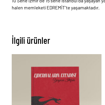
10 Sene İzmir’de 15 sene İstanbul’da yaşayan y
halen memleketi EDREMİT’te yaşamaktadır.
İlgili ürünler