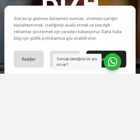
Size en iyi gezinme deneyimini sunmak, sitemizin içeriğini
kişiselleştirmek, trafiğimizi analiz etmek ve size ilgili
ulaşın!
reklamlar göstermek için çerezleri kullanıyoruz. Daha fazla
bilgi için gizlilik politikamıza göz atabilirsiniz.
Reddet
Ayarlar
Kabul Et
Sormak istediğiniz bir şey
mi var?
Hangi paketi
seçeceğinize karar
veremediniz mi? Yoksa
başka sorularınız mı
var?
Bize ulaşın merakınızı