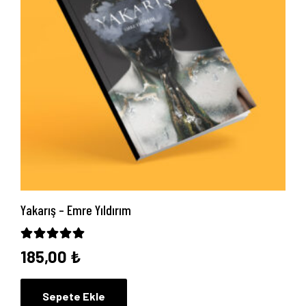
Hakkımızda
Yayın Paketlerimiz
Yayınlarımız
Blog
İletişim
Yakarış – Emre Yıldırım
5 üzerinden
5.00
oy aldı
185,00
₺
Sepete Ekle