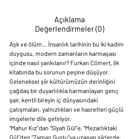
Pay
Ölümden
Açıklama
-
Değerlendirmeler (0)
Furkan
Cömert
Aşk ve ölüm… İnsanlık tarihinin bu iki kadim
adet
duygusu, modern zamanların karmaşası
içinde nasıl yankılanır? Furkan Cömert, ilk
kitabında bu sorunun peşine düşüyor.
Geleneksel şiir kültürümüzün derinliğini
çağdaş bir duyarlılıkla harmanlayan genç
şair, kentli bireyin iç dünyasındaki
çatışmaları, yalnızlıkları ve hasretleri güçlü
imgelerle dile getiriyor.
“Mahur Kız”dan “Siyah Gül”e, “Mezarlıktaki
Gül”den “Zaman Sustu”ya uzanan şiirlerde,