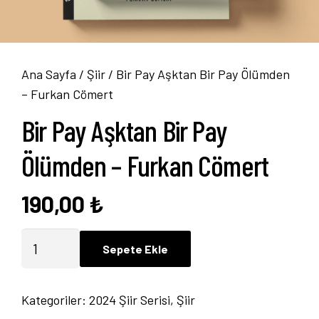
Ana Sayfa
/
Şiir
/ Bir Pay Aşktan Bir Pay Ölümden
– Furkan Cömert
Bir Pay Aşktan Bir Pay
Ölümden – Furkan Cömert
190,00
₺
Bir
Sepete Ekle
Pay
Aşktan
Kategoriler:
2024 Şiir Serisi
,
Şiir
Bir