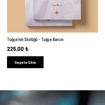
Tuğçe’nin Sözlüğü – Tuğçe Barcın
225,00
₺
Sepete Ekle