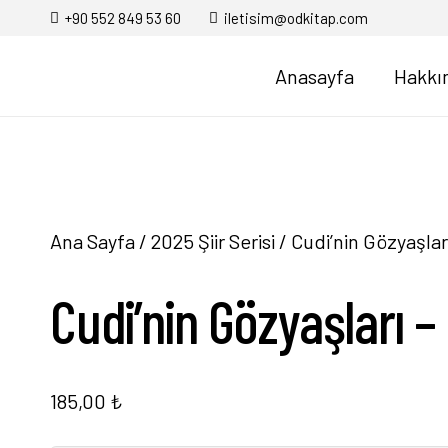
+90 552 849 53 60
iletisim@odkitap.com
Anasayfa
Hakkı
Ana Sayfa
/
2025 Şiir Serisi
/ Cudi’nin Gözyaşlar
Cudi’nin Gözyaşları –
185,00
₺