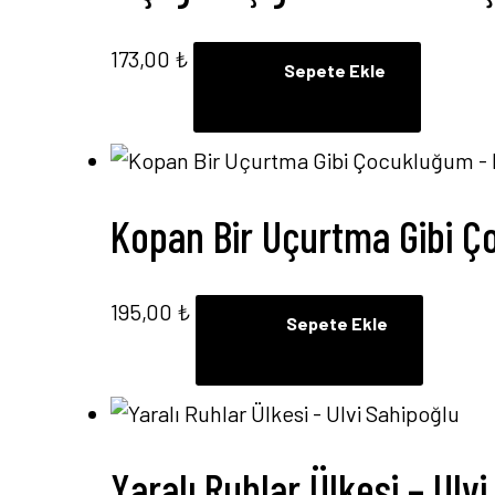
173,00
₺
Sepete Ekle
Kopan Bir Uçurtma Gibi Ç
195,00
₺
Sepete Ekle
Yaralı Ruhlar Ülkesi – Ulv