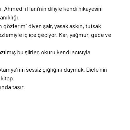
nı, Ahmed-i Hani’nin diliyle kendi hikayesini
anıklığı.
özlerim” diyen şair, yasak aşkın, tutsak
özlemiyle iç içe geçiyor. Kar, yağmur, gece ve
ılmış bu şiirler, okuru kendi acısıyla
otamya’nın sessiz çığlığını duymak, Dicle’nin
kitap.
ında taşır.