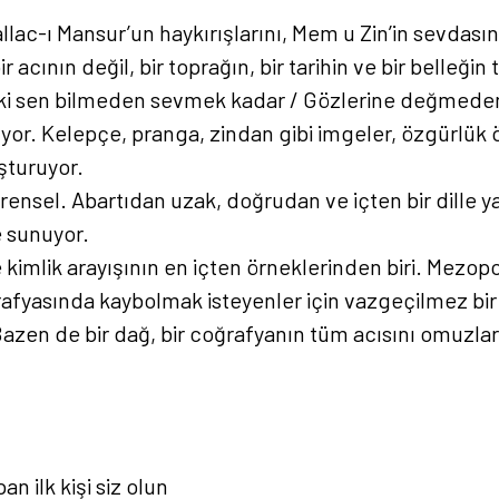
 Hallac-ı Mansur’un haykırışlarını, Mem u Zin’in sevdası
 acının değil, bir toprağın, bir tarihin ve bir belleğin t
lki sen bilmeden sevmek kadar / Gözlerine değmeden g
uyor. Kelepçe, pranga, zindan gibi imgeler, özgürlük 
uşturuyor.
nsel. Abartıdan uzak, doğrudan ve içten bir dille yaz
e sunuyor.
e kimlik arayışının en içten örneklerinden biri. Mezop
afyasında kaybolmak isteyenler için vazgeçilmez bir 
Bazen de bir dağ, bir coğrafyanın tüm acısını omuzlar
an ilk kişi siz olun