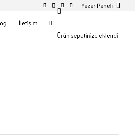
Yazar Paneli
log
İletişim
Ürün
sepetinize eklendi.