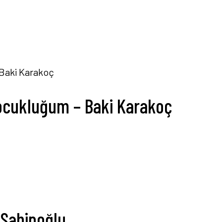
ocukluğum – Baki Karakoç
i Sahipoğlu