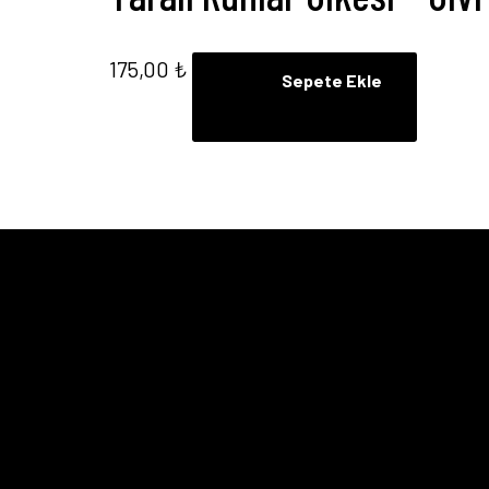
175,00
₺
Sepete Ekle