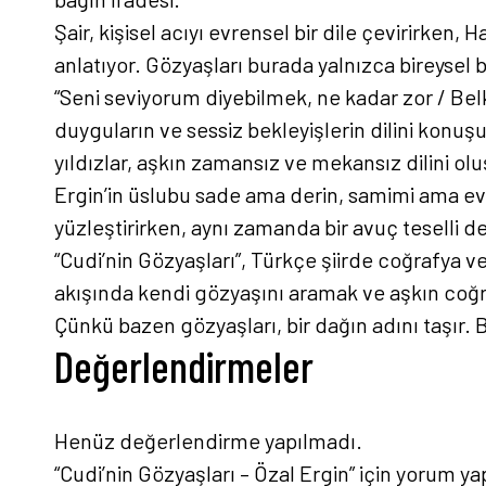
Şair, kişisel acıyı evrensel bir dile çevirirken,
anlatıyor. Gözyaşları burada yalnızca bireysel bir
“Seni seviyorum diyebilmek, ne kadar zor / Be
duyguların ve sessiz bekleyişlerin dilini konuş
yıldızlar, aşkın zamansız ve mekansız dilini ol
Ergin’in üslubu sade ama derin, samimi ama evre
yüzleştirirken, aynı zamanda bir avuç teselli d
“Cudi’nin Gözyaşları”, Türkçe şiirde coğrafya v
akışında kendi gözyaşını aramak ve aşkın coğr
Çünkü bazen gözyaşları, bir dağın adını taşır. 
Değerlendirmeler
Henüz değerlendirme yapılmadı.
“Cudi’nin Gözyaşları – Özal Ergin” için yorum yap