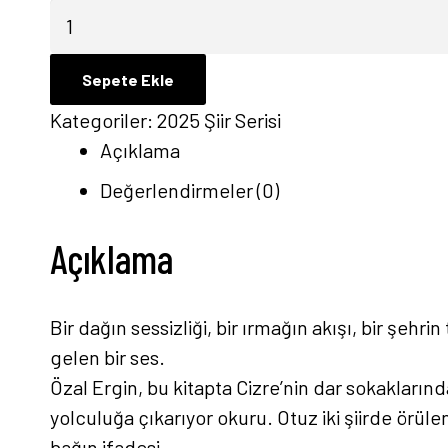
Cudi'nin
Gözyaşları
-
Sepete Ekle
Özal
Kategoriler:
2025 Şiir Serisi
Ergin
Açıklama
adet
Değerlendirmeler (0)
Açıklama
Bir dağın sessizliği, bir ırmağın akışı, bir şeh
gelen bir ses.
Özal Ergin, bu kitapta Cizre’nin dar sokakları
yolculuğa çıkarıyor okuru. Otuz iki şiirde örüle
bağın ifadesi.