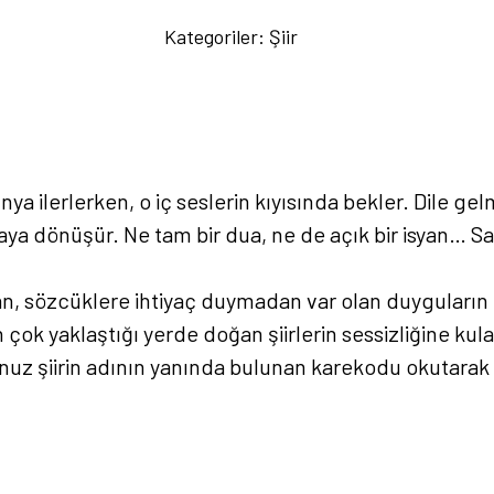
Terennüm
Kategoriler:
Şiir
-
M.
Fatih
Çoban
adet
nya ilerlerken, o iç seslerin kıyısında bekler. Dile 
maya dönüşür. Ne tam bir dua, ne de açık bir isyan… S
n, sözcüklere ihtiyaç duymadan var olan duyguların 
 çok yaklaştığı yerde doğan şiirlerin sessizliğine kula
nuz şiirin adının yanında bulunan karekodu okutarak ş