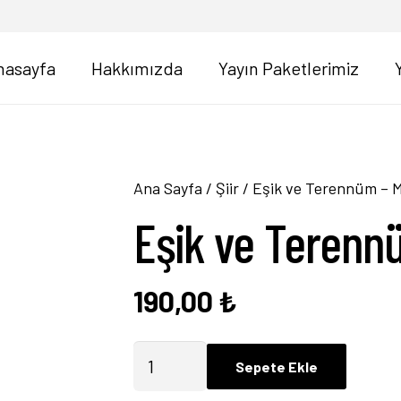
nasayfa
Hakkımızda
Yayın Paketlerimiz
Ana Sayfa
/
Şiir
/ Eşik ve Terennüm – M
Eşik ve Terenn
190,00
₺
Eşik
Sepete Ekle
ve