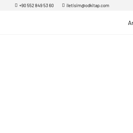
+90 552 849 53 60
iletisim@odkitap.com
A