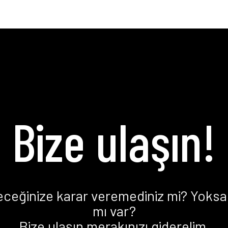
Bize ulaşın!
eceğinize karar veremediniz mi? Yoksa 
mı var?
Bize ulaşın merakınızı giderelim.