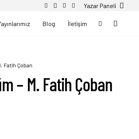
Yazar Paneli
Yayınlarımız
Blog
İletişim
. Fatih Çoban
üm – M. Fatih Çoban