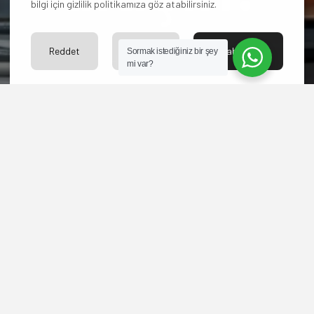
bilgi için gizlilik politikamıza göz atabilirsiniz.
Reddet
Ayarlar
Kabul Et
Sormak istediğiniz bir şey
Hangi paketi
mi var?
seçeceğinize karar
veremediniz mi? Yoksa
başka sorularınız mı
var?
Bize ulaşın merakınızı
giderelim.
İLETİŞİM