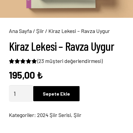
Ana Sayfa
/
Şiir
/ Kiraz Lekesi – Ravza Uygur
Kiraz Lekesi – Ravza Uygur
(
23
müşteri değerlendirmesi)
195,00
₺
23
müşteri puanına dayanarak 5 üzerinden
4.9
Kiraz
Sepete Ekle
Lekesi
-
Kategoriler:
2024 Şiir Serisi
,
Şiir
Ravza
Uygur