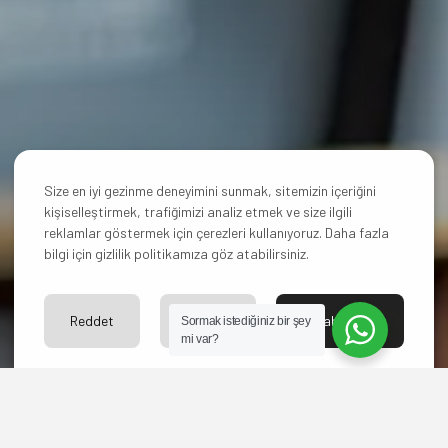
Size en iyi gezinme deneyimini sunmak, sitemizin içeriğini
kişiselleştirmek, trafiğimizi analiz etmek ve size ilgili
reklamlar göstermek için çerezleri kullanıyoruz. Daha fazla
bilgi için gizlilik politikamıza göz atabilirsiniz.
Reddet
Ayarlar
Kabul Et
Sormak istediğiniz bir şey
mi var?