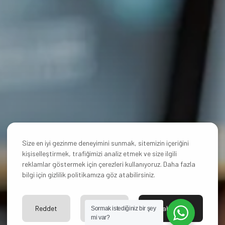
Size en iyi gezinme deneyimini sunmak, sitemizin içeriğini
kişiselleştirmek, trafiğimizi analiz etmek ve size ilgili
reklamlar göstermek için çerezleri kullanıyoruz. Daha fazla
bilgi için gizlilik politikamıza göz atabilirsiniz.
Reddet
Ayarlar
Kabul Et
Sormak istediğiniz bir şey
mi var?