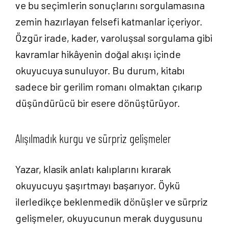
ve bu seçimlerin sonuçlarını sorgulamasına
zemin hazırlayan felsefi katmanlar içeriyor.
Özgür irade, kader, varoluşsal sorgulama gibi
Anasayfa
kavramlar hikâyenin doğal akışı içinde
okuyucuya sunuluyor. Bu durum, kitabı
Hakkımızda
sadece bir gerilim romanı olmaktan çıkarıp
Yayın Paketlerimiz
düşündürücü bir esere dönüştürüyor.
Yayınlarımız
Alışılmadık kurgu ve sürpriz gelişmeler
Blog
Yazar, klasik anlatı kalıplarını kırarak
okuyucuyu şaşırtmayı başarıyor. Öykü
İletişim
ilerledikçe beklenmedik dönüşler ve sürpriz
gelişmeler, okuyucunun merak duygusunu