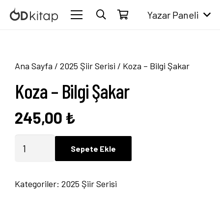
Yazar Paneli
Ana Sayfa
/
2025 Şiir Serisi
/ Koza – Bilgi Şakar
Koza – Bilgi Şakar
245,00
₺
Koza
Sepete Ekle
-
Bilgi
Kategoriler:
2025 Şiir Serisi
Şakar
adet