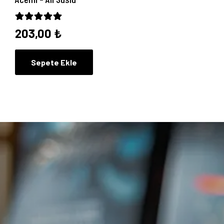
5 üzerinden
5.00
oy aldı
203,00
₺
Sepete Ekle