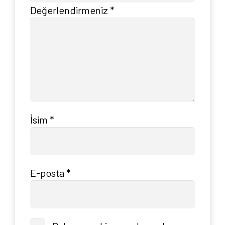
Değerlendirmeniz
*
İsim
*
E-posta
*
Anasayfa
Hakkımızda