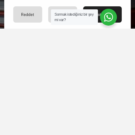
Bize ulaşın merakınızı
giderelim.
Reddet
Ayarlar
Kabul Et
Sormak istediğiniz bir şey
mi var?
İLETİŞİM