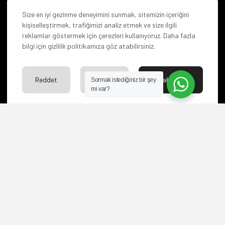
ulaşın!
Size en iyi gezinme deneyimini sunmak, sitemizin içeriğini
kişiselleştirmek, trafiğimizi analiz etmek ve size ilgili
reklamlar göstermek için çerezleri kullanıyoruz. Daha fazla
bilgi için gizlilik politikamıza göz atabilirsiniz.
Reddet
Ayarlar
Kabul Et
Sormak istediğiniz bir şey
Hangi paketi
mi var?
seçeceğinize karar
veremediniz mi? Yoksa
başka sorularınız mı
var?
Bize ulaşın merakınızı
giderelim.