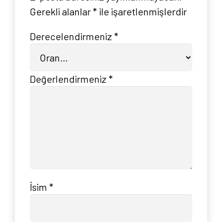
Gerekli alanlar
*
ile işaretlenmişlerdir
Derecelendirmeniz
*
Değerlendirmeniz
*
Anasayfa
Hakkımızda
Yayın Paketlerimiz
Yayınlarımız
İsim
*
Blog