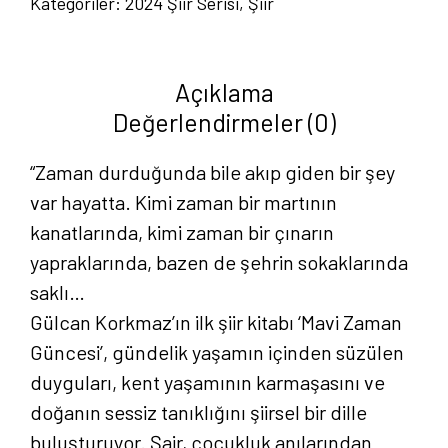
Kategoriler:
2024 Şiir Serisi
,
Şiir
-
Gülcan
Korkmaz
Açıklama
adet
Değerlendirmeler (0)
“Zaman durduğunda bile akıp giden bir şey
var hayatta. Kimi zaman bir martının
kanatlarında, kimi zaman bir çınarın
yapraklarında, bazen de şehrin sokaklarında
saklı…
Gülcan Korkmaz’ın ilk şiir kitabı ‘Mavi Zaman
Güncesi’, gündelik yaşamın içinden süzülen
duyguları, kent yaşamının karmaşasını ve
doğanın sessiz tanıklığını şiirsel bir dille
buluşturuyor. Şair, çocukluk anılarından