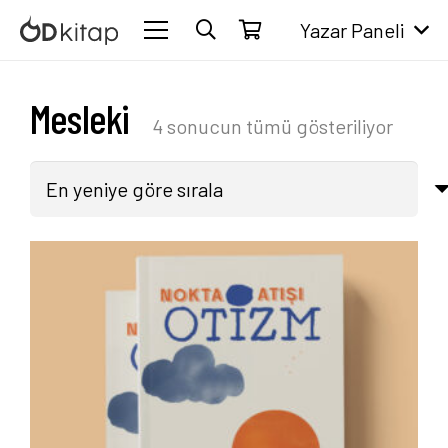
Yazar Paneli
Mesleki
En
4 sonucun tümü gösteriliyor
yeniye
göre
sırala