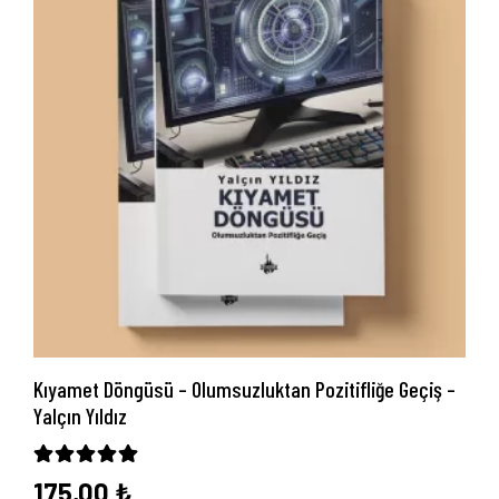
Kıyamet Döngüsü – Olumsuzluktan Pozitifliğe Geçiş –
Yalçın Yıldız
5 üzerinden
5.00
oy aldı
175,00
₺