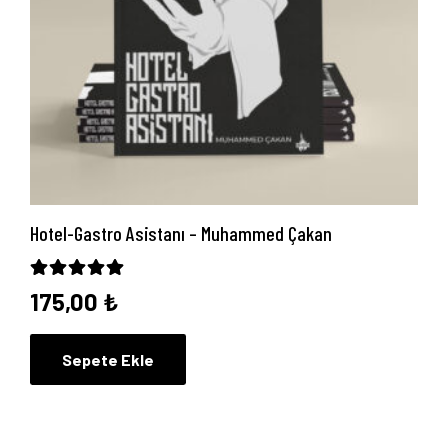
Hotel-Gastro Asistanı – Muhammed Çakan
5 üzerinden
5.00
oy aldı
175,00
₺
Sepete Ekle