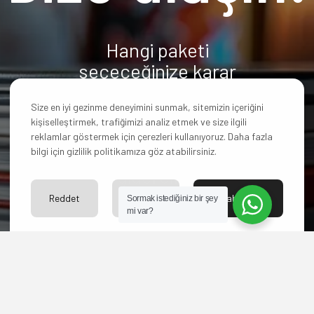
Hangi paketi
seçeceğinize karar
veremediniz mi? Yoksa
başka sorularınız mı
Size en iyi gezinme deneyimini sunmak, sitemizin içeriğini
kişiselleştirmek, trafiğimizi analiz etmek ve size ilgili
var?
reklamlar göstermek için çerezleri kullanıyoruz. Daha fazla
Bize ulaşın merakınızı
bilgi için gizlilik politikamıza göz atabilirsiniz.
giderelim.
Reddet
Ayarlar
Kabul Et
Sormak istediğiniz bir şey
mi var?
İLETİŞİM