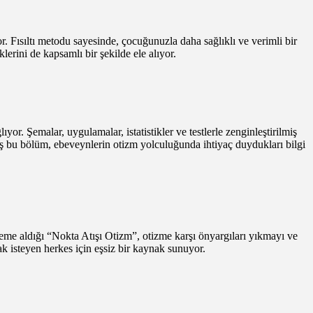
r. Fısıltı metodu sayesinde, çocuğunuzla daha sağlıklı ve verimli bir
lerini de kapsamlı bir şekilde ele alıyor.
r. Şemalar, uygulamalar, istatistikler ve testlerle zenginleştirilmiş
ış bu bölüm, ebeveynlerin otizm yolculuğunda ihtiyaç duydukları bilgi
leme aldığı “Nokta Atışı Otizm”, otizme karşı önyargıları yıkmayı ve
ak isteyen herkes için eşsiz bir kaynak sunuyor.