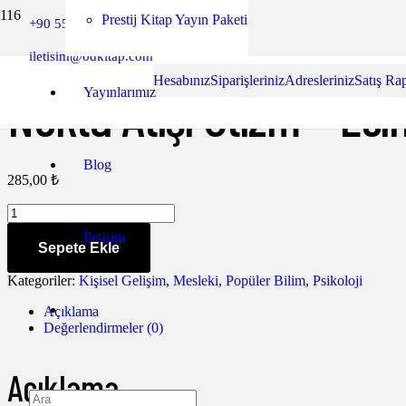
Prestij Kitap Yayın Paketi
+90 552 849 53 60
Ana Sayfa
/
Mesleki
/ Nokta Atışı Otizm – Esin Güneş
Yazar Paneli
iletisim@odkitap.com
Hesabınız
Siparişleriniz
Adresleriniz
Satış Ra
Nokta Atışı Otizm – Es
Yayınlarımız
Blog
285,00
₺
Nokta
Atışı
İletişim
Otizm
Sepete Ekle
-
Esin
Kategoriler:
Kişisel Gelişim
,
Mesleki
,
Popüler Bilim
,
Psikoloji
Güneş
adet
Açıklama
Değerlendirmeler (0)
Açıklama