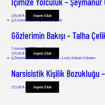
İçimize Yolculuk – Şeymanur
230,00
₺
Sepete Ekle
Gözlerimin Bakışı – Talha Çeli
5 üzerinden
5.00
oy aldı
195,00
₺
Sepete Ekle
Narsisistik Kişilik Bozukluğu
215,00
₺
Sepete Ekle