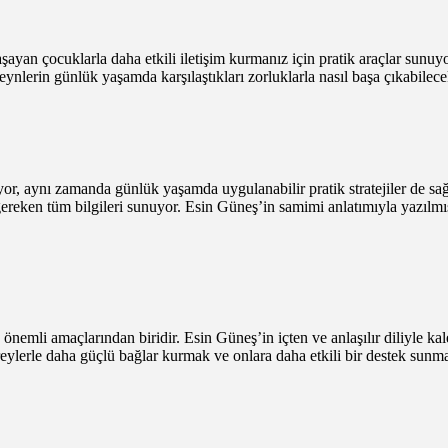
ayan çocuklarla daha etkili iletişim kurmanız için pratik araçlar sunuyo
eynlerin günlük yaşamda karşılaştıkları zorluklarla nasıl başa çıkabilecek
 aynı zamanda günlük yaşamda uygulanabilir pratik stratejiler de sağlıyo
 gereken tüm bilgileri sunuyor. Esin Güneş’in samimi anlatımıyla yazılm
nemli amaçlarından biridir. Esin Güneş’in içten ve anlaşılır diliyle ka
ireylerle daha güçlü bağlar kurmak ve onlara daha etkili bir destek sunm