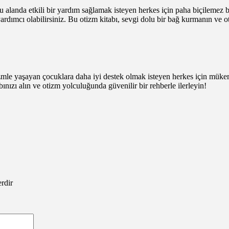
u alanda etkili bir yardım sağlamak isteyen herkes için paha biçilemez b
a yardımcı olabilirsiniz. Bu otizm kitabı, sevgi dolu bir bağ kurmanın ve 
mle yaşayan çocuklara daha iyi destek olmak isteyen herkes için müke
abınızı alın ve otizm yolculuğunda güvenilir bir rehberle ilerleyin!
erdir