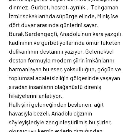
dinmez. Gurbet, hasret, ayrılık… Tongaman
İzmir sokaklarında süpürge elinde, Miniş ise
dört duvar arasında günlerini sayar.
Burak Serdengeçti, Anadolu’nun kara yazgılı
kadınının ve gurbet yollarında ömür tüketen
delikanlının destanını yazıyor. Geleneksel
destan formuyla modern şiirin imkânlarını
harmanlayan bu eser, yoksulluğun, göçün ve
toplumsal adaletsizliğin gölgesinde yaşayan
sıradan insanların olağanüstü direniş
hikâyelerini anlatıyor.
Halk şiiri geleneğinden beslenen, ağıt
havasıyla bezeli, Anadolu ağzının
söyleyişleriyle zenginleştirilmiş bu şiirler,
okuyucuyu kerpiç evlerin dımığından