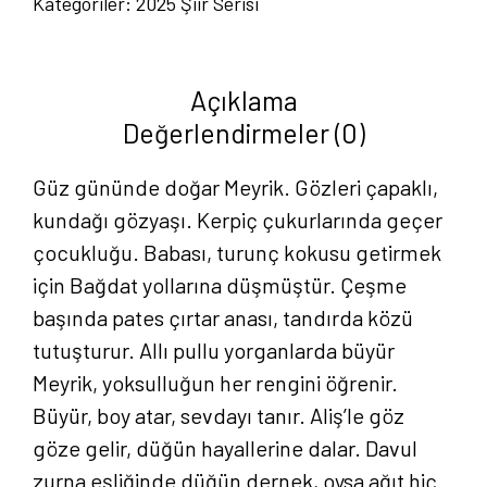
Kategoriler:
2025 Şiir Serisi
-
Burak
Serdengeçti
Açıklama
adet
Değerlendirmeler (0)
Güz gününde doğar Meyrik. Gözleri çapaklı,
kundağı gözyaşı. Kerpiç çukurlarında geçer
çocukluğu. Babası, turunç kokusu getirmek
için Bağdat yollarına düşmüştür. Çeşme
başında pates çırtar anası, tandırda közü
tutuşturur. Allı pullu yorganlarda büyür
Meyrik, yoksulluğun her rengini öğrenir.
Büyür, boy atar, sevdayı tanır. Aliş’le göz
göze gelir, düğün hayallerine dalar. Davul
zurna eşliğinde düğün dernek, oysa ağıt hiç