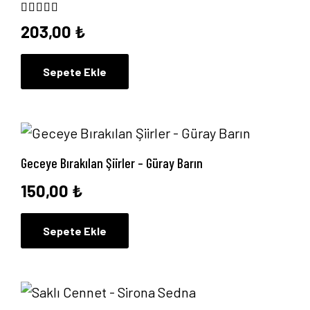
5 üzerinden
5.00
oy aldı
203,00
₺
Sepete Ekle
Geceye Bırakılan Şiirler – Güray Barın
150,00
₺
Sepete Ekle