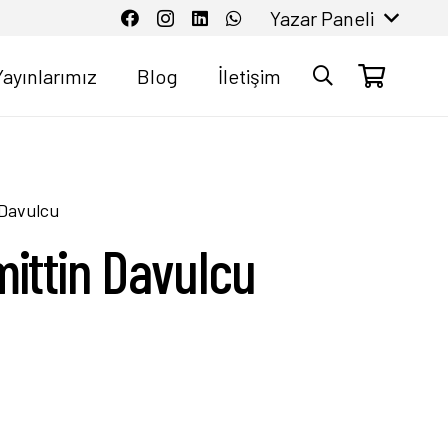
Yazar Paneli
Yayınlarımız
Blog
İletişim
 Davulcu
mittin Davulcu