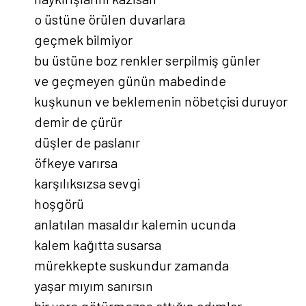
o üstüne örülen duvarlara
geçmek bilmiyor
bu üstüne boz renkler serpilmiş günler
ve geçmeyen günün mabedinde
kuşkunun ve beklemenin nöbetçisi duruyor
demir de çürür
düşler de paslanır
öfkeye varırsa
karşılıksızsa sevgi
hoşgörü
anlatılan masaldır kalemin ucunda
kalem kağıtta susarsa
mürekkepte suskundur zamanda
yaşar mıyım sanırsın
bir yere götürmezse attığın adımlar