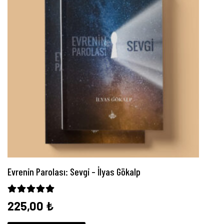
Evrenin Parolası: Sevgi – İlyas Gökalp
5 üzerinden
5.00
oy aldı
225,00
₺