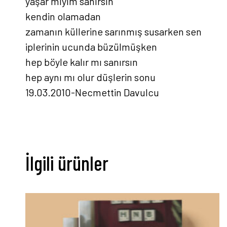
yaşar mıyım sanırsın
kendin olamadan
zamanın küllerine sarınmış susarken sen
iplerinin ucunda büzülmüşken
hep böyle kalır mı sanırsın
hep aynı mı olur düşlerin sonu
19.03.2010-Necmettin Davulcu
İlgili ürünler