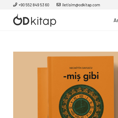
+90 552 849 53 60
iletisim@odkitap.com
A