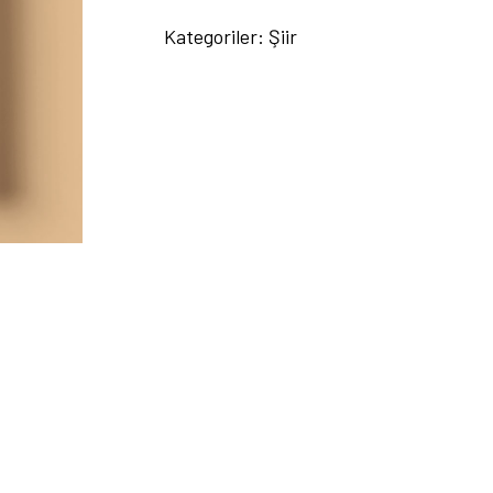
gibi
Kategoriler:
Şiir
-
Necmittin
Davulcu
adet