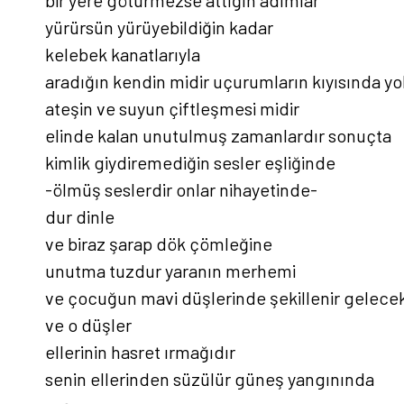
yürürsün yürüyebildiğin kadar
kelebek kanatlarıyla
aradığın kendin midir uçurumların kıyısında y
ateşin ve suyun çiftleşmesi midir
elinde kalan unutulmuş zamanlardır sonuçta
kimlik giydiremediğin sesler eşliğinde
-ölmüş seslerdir onlar nihayetinde-
dur dinle
ve biraz şarap dök çömleğine
unutma tuzdur yaranın merhemi
ve çocuğun mavi düşlerinde şekillenir gelece
ve o düşler
ellerinin hasret ırmağıdır
senin ellerinden süzülür güneş yangınında