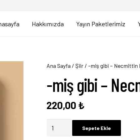
nasayfa
Hakkımızda
Yayın Paketlerimiz
Ana Sayfa
/
Şiir
/ -miş gibi – Necmittin
-miş gibi – Nec
220,00
₺
-
Sepete Ekle
miş