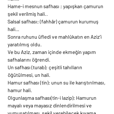
Hame-i mesnun safhası ; yapışkan çamurun
şekil verilmiş hali..
Salsal safhası; (fahhâr) çamurun kurumuş
hali…
Sonra ruhunu üfledi ve mahlûkatın en Aziz’i
yaratılmış oldu.
Ve bu Aziz, zaman içinde ekmeğin yapım
safhalarını öğrendi.
Un safhası (turab); çeşitli tahılların
öğütülmesi, un hali.
Hamur safhası (tin); unun su ile karıştırılması,
hamur hali.
Olgunlaşma safhası(tin-i lazip); Hamurun
mayalı veya mayasız dinlendirilmesi ve
yumuşatılması, şekil verebilecek kıvama