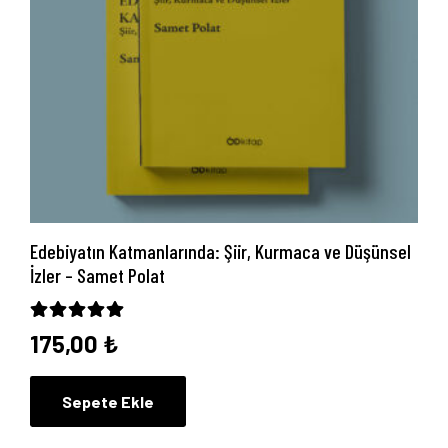
Edebiyatın Katmanlarında: Şiir, Kurmaca ve Düşünsel
İzler – Samet Polat
5 üzerinden
5.00
oy aldı
175,00
₺
Sepete Ekle