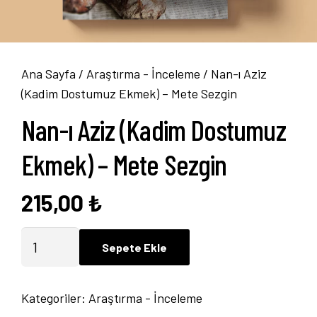
Ana Sayfa
/
Araştırma - İnceleme
/ Nan-ı Aziz
(Kadim Dostumuz Ekmek) – Mete Sezgin
Nan-ı Aziz (Kadim Dostumuz
Ekmek) – Mete Sezgin
215,00
₺
Nan-
Sepete Ekle
ı
Aziz
Kategoriler:
Araştırma - İnceleme
(Kadim