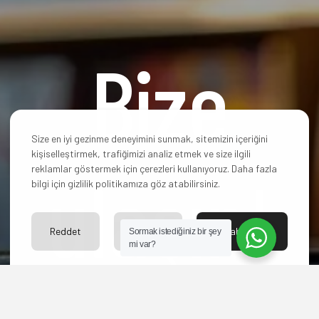
Bize
Size en iyi gezinme deneyimini sunmak, sitemizin içeriğini
kişiselleştirmek, trafiğimizi analiz etmek ve size ilgili
ulaşın!
reklamlar göstermek için çerezleri kullanıyoruz. Daha fazla
bilgi için gizlilik politikamıza göz atabilirsiniz.
Reddet
Ayarlar
Kabul Et
Sormak istediğiniz bir şey
mi var?
Hangi paketi