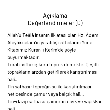
Dostumuz
Ekmek)
Açıklama
-
Değerlendirmeler (0)
Mete
Sezgin
Allah’u Teâlâ insanın ilk atası olan Hz. Âdem
adet
Aleyhisselam’ın yaratılış safhalarını Yüce
Kitabımız Kuran-ı Kerim’de şöyle
buyurmaktadır.
Turab safhası; kuru toprak demektir. Çeşitli
toprakların arzdan getirilerek karıştırılması
hali…
Tin safhası; toprağın su ile karıştırılması
neticesinde çamur veya balçık hali…
Tin-i lâzip safhası; çamurun cıvık ve yapışkan
hali…