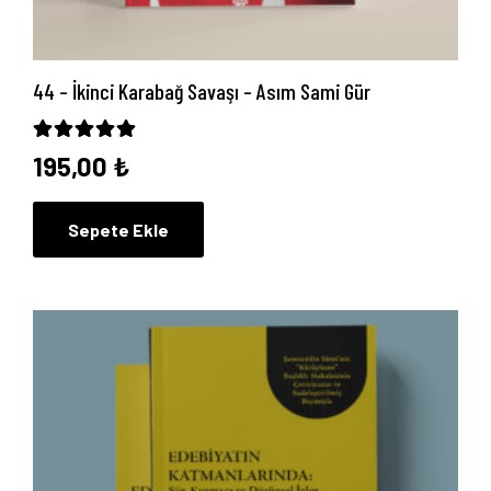
44 – İkinci Karabağ Savaşı – Asım Sami Gür
5 üzerinden
5.00
oy aldı
195,00
₺
Sepete Ekle