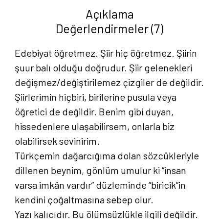
c-
Açıklama
d-
Değerlendirmeler (7)
g
-
Edebiyat öğretmez. Şiir hiç öğretmez. Şiirin
Esat
şuur balı olduğu doğrudur. Şiir gelenekleri
Güler
değişmez/değiştirilemez çizgiler de değildir.
adet
Şiirlerimin hiçbiri, birilerine pusula veya
öğretici de değildir. Benim gibi duyan,
hissedenlere ulaşabilirsem, onlarla biz
olabilirsek sevinirim.
Türkçemin dağarcığıma dolan sözcükleriyle
dillenen beynim, gönlüm umulur ki “insan
varsa imkân vardır” düzleminde “biricik”in
kendini çoğaltmasına sebep olur.
Yazı kalıcıdır. Bu ölümsüzlükle ilgili değildir.