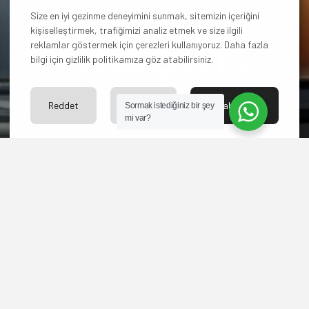
ulaşın!
Size en iyi gezinme deneyimini sunmak, sitemizin içeriğini
kişiselleştirmek, trafiğimizi analiz etmek ve size ilgili
reklamlar göstermek için çerezleri kullanıyoruz. Daha fazla
bilgi için gizlilik politikamıza göz atabilirsiniz.
Reddet
Ayarlar
Kabul Et
Sormak istediğiniz bir şey
Hangi paketi
mi var?
seçeceğinize karar
veremediniz mi? Yoksa
başka sorularınız mı
var?
Bize ulaşın merakınızı
giderelim.
İLETİŞİM