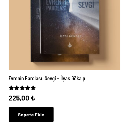
Anasayfa
Hakkımızda
Evrenin Parolası: Sevgi – İlyas Gökalp
Yayın Paketlerimiz
5 üzerinden
5.00
oy aldı
225,00
₺
Yayınlarımız
Sepete Ekle
Blog