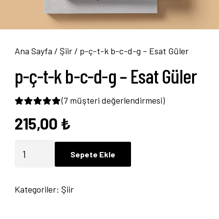
Ana Sayfa
/
Şiir
/ p-ç-t-k b-c-d-g – Esat Güler
p-ç-t-k b-c-d-g – Esat Güler
(
7
müşteri değerlendirmesi)
215,00
₺
7
müşteri puanına dayanarak 5 üzerinden
5.0
p-
Sepete Ekle
ç-
t-
Kategoriler:
Şiir
k
b-