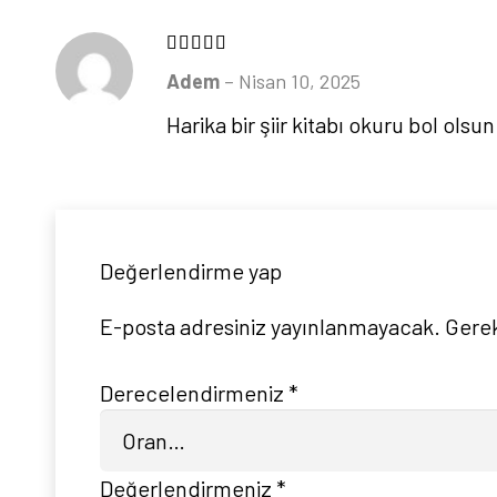
5 üzerinden
5
oy aldı
Adem
–
Nisan 10, 2025
Harika bir şiir kitabı okuru bol olsun
Değerlendirme yap
E-posta adresiniz yayınlanmayacak.
Gerek
Derecelendirmeniz
*
Değerlendirmeniz
*