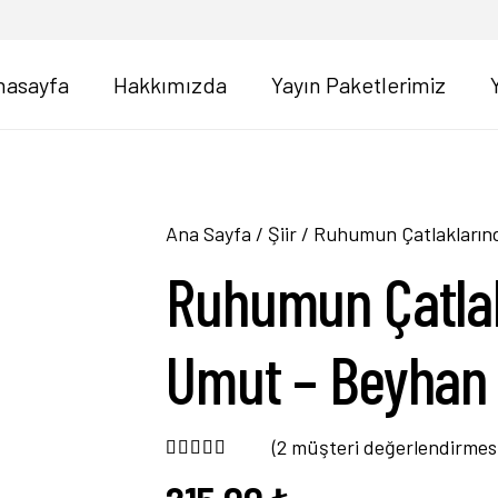
nasayfa
Hakkımızda
Yayın Paketlerimiz
Ana Sayfa
/
Şiir
/ Ruhumun Çatlakların
Ruhumun Çatlak
Umut – Beyhan 
(
2
müşteri değerlendirmes
2
müşteri puanına dayanarak 5 