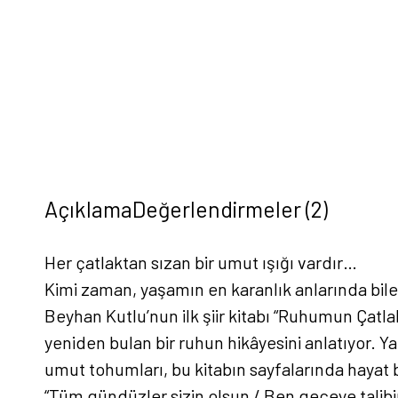
Açıklama
Değerlendirmeler (2)
Her çatlaktan sızan bir umut ışığı vardır…
Kimi zaman, yaşamın en karanlık anlarında bile,
Beyhan Kutlu’nun ilk şiir kitabı “Ruhumun Çatl
yeniden bulan bir ruhun hikâyesini anlatıyor. Ya
umut tohumları, bu kitabın sayfalarında hayat 
“Tüm gündüzler sizin olsun / Ben geceye talibim” 