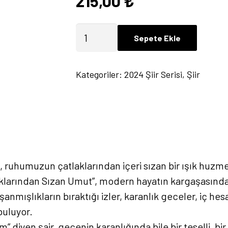
215,00
₺
Ruhumun
Sepete Ekle
Çatlaklarından
Sızan
Kategoriler:
2024 Şiir Serisi
,
Şiir
Umut
-
Beyhan
Kutlu
adet
 ruhumuzun çatlaklarından içeri sızan bir ışık huzmesi
aklarından Sızan Umut”, modern hayatın kargaşasında
şanmışlıkların bıraktığı izler, karanlık geceler, iç h
buluyor.
diyen şair, gecenin karanlığında bile bir teselli, bir 