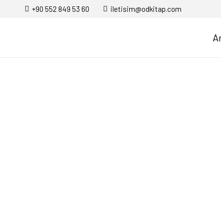
+90 552 849 53 60
iletisim@odkitap.com
A