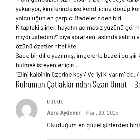
yakarıyor, kimilerinde ise kendi içine dönüp kend
yolculuğun en çarpıcı ifadelerinden biri.
Kitaptaki şiirler, hayatın acımasız yüzünü gö
miydi üstadım?” diye sorarken, aslında sabrın
özünü özetler nitelikte.
Sade bir dille yazılmış, imgelerle bezeli bu şiir
bulmak isteyenler için…
“Elini kalbinin üzerine koy / Ve ‘iyi ki varım’ de.
Ruhumun Çatlaklarından Sızan Umut – B
5 üzerinden
5
oy aldı
Azra Aydemir
–
Mart 29, 2025
Okuduğum en güzel şiirlerden biri bu 