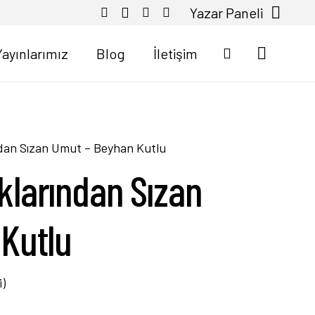
Yazar Paneli
Yayınlarımız
Blog
İletişim
dan Sızan Umut – Beyhan Kutlu
larından Sızan
Kutlu
i)
üzerinden
5.00
puan aldı