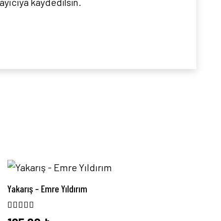
ayıcıya kaydedilsin.
Yakarış – Emre Yıldırım
5 üzerinden
5.00
oy aldı