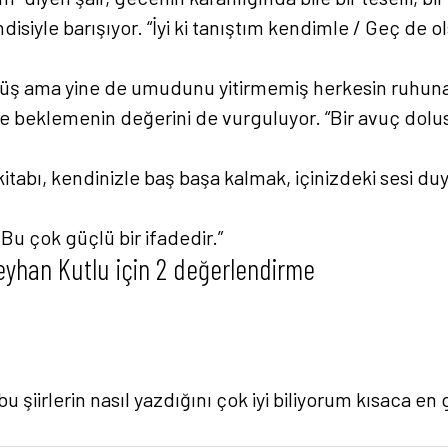
isiyle barışıyor. “İyi ki tanıştım kendimle / Geç de ol
rmüş ama yine de umudunu yitirmemiş herkesin ruhun
 ve beklemenin değerini de vurguluyor. “Bir avuç dol
 kitabı, kendinizle baş başa kalmak, içinizdeki sesi du
 / Bu çok güçlü bir ifadedir.”
eyhan Kutlu
için 2 değerlendirme
şiirlerin nasıl yazdığını çok iyi biliyorum kısaca en gü