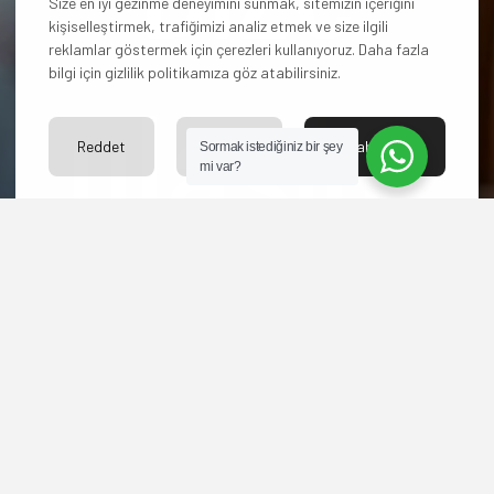
Size en iyi gezinme deneyimini sunmak, sitemizin içeriğini
kişiselleştirmek, trafiğimizi analiz etmek ve size ilgili
reklamlar göstermek için çerezleri kullanıyoruz. Daha fazla
bilgi için gizlilik politikamıza göz atabilirsiniz.
ulaşın!
Reddet
Ayarlar
Kabul Et
Sormak istediğiniz bir şey
mi var?
Hangi paketi
seçeceğinize karar
veremediniz mi? Yoksa
başka sorularınız mı
var?
Bize ulaşın merakınızı