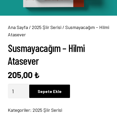
Ana Sayfa
/
2025 Şiir Serisi
/ Susmayacağım – Hilmi
Atasever
Susmayacağım – Hilmi
Atasever
205,00
₺
Susmayacağım
Sepete Ekle
-
Hilmi
Kategoriler:
2025 Şiir Serisi
Atasever