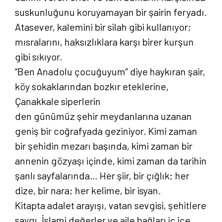
suskunluğunu koruyamayan bir şairin feryadı.
Atasever, kalemini bir silah gibi kullanıyor;
mısralarını, haksızlıklara karşı birer kurşun
gibi sıkıyor.
“Ben Anadolu çocuğuyum” diye haykıran şair,
köy sokaklarından bozkır eteklerine,
Çanakkale siperlerin
den günümüz şehir meydanlarına uzanan
geniş bir coğrafyada geziniyor. Kimi zaman
bir şehidin mezarı başında, kimi zaman bir
annenin gözyaşı içinde, kimi zaman da tarihin
şanlı sayfalarında… Her şiir, bir çığlık; her
dize, bir nara; her kelime, bir isyan.
Kitapta adalet arayışı, vatan sevgisi, şehitlere
saygı, İslami değerler ve aile bağları iç içe