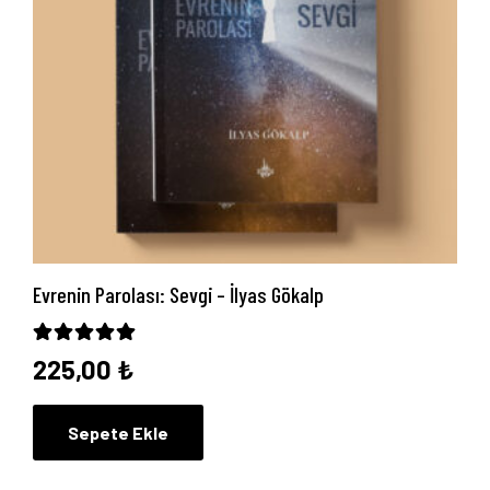
Hakkımızda
Yayın Paketlerimiz
Yayınlarımız
Blog
İletişim
Evrenin Parolası: Sevgi – İlyas Gökalp
5 üzerinden
5.00
oy aldı
225,00
₺
Sepete Ekle