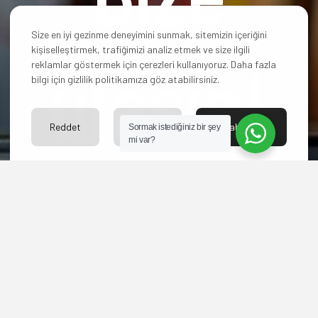
Size en iyi gezinme deneyimini sunmak, sitemizin içeriğini
kişiselleştirmek, trafiğimizi analiz etmek ve size ilgili
ulaşın!
reklamlar göstermek için çerezleri kullanıyoruz. Daha fazla
bilgi için gizlilik politikamıza göz atabilirsiniz.
Reddet
Ayarlar
Kabul Et
Sormak istediğiniz bir şey
mi var?
Hangi paketi
seçeceğinize karar
veremediniz mi? Yoksa
başka sorularınız mı
var?
Bize ulaşın merakınızı
giderelim.