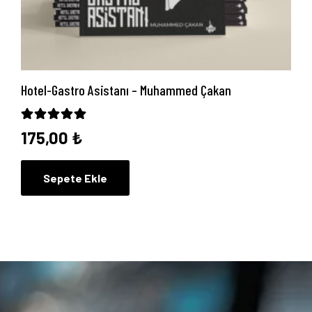
Hotel-Gastro Asistanı – Muhammed Çakan
5 üzerinden
5.00
oy aldı
175,00
₺
Sepete Ekle