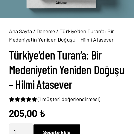
Ana Sayfa
/
Deneme
/ Türkiye’den Turan’a: Bir
Medeniyetin Yeniden Doğuşu – Hilmi Atasever
Türkiye’den Turan’a: Bir
Medeniyetin Yeniden Doğuşu
– Hilmi Atasever
(
1
müşteri değerlendirmesi)
205,00
₺
1
müşteri puanına dayanarak 5 üzerinden
5.0
Türkiye'den
Sepete Ekle