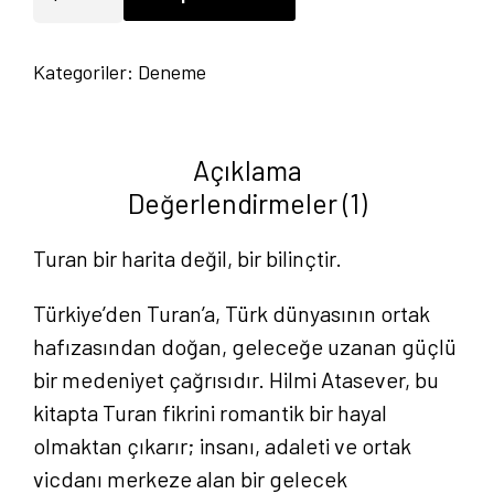
Turan'a:
Bir
Kategoriler:
Deneme
Medeniyetin
Yeniden
Doğuşu
Açıklama
-
Değerlendirmeler (1)
Hilmi
Atasever
Turan bir harita değil, bir bilinçtir.
adet
Türkiye’den Turan’a, Türk dünyasının ortak
hafızasından doğan, geleceğe uzanan güçlü
bir medeniyet çağrısıdır. Hilmi Atasever, bu
kitapta Turan fikrini romantik bir hayal
olmaktan çıkarır; insanı, adaleti ve ortak
vicdanı merkeze alan bir gelecek