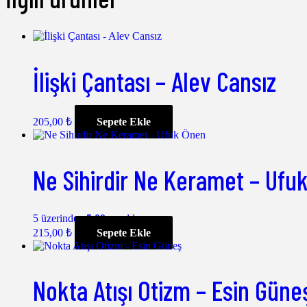
İlişki Çantası – Alev Cansız
205,00
₺
Sepete Ekle
Ne Sihirdir Ne Keramet – Ufu
5 üzerinden
5.00
oy aldı
215,00
₺
Sepete Ekle
Nokta Atışı Otizm – Esin Güne