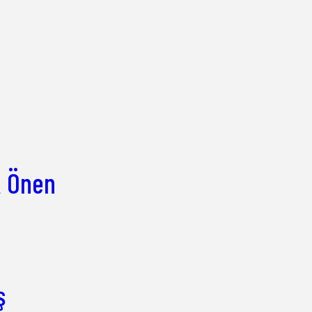
k Önen
ş