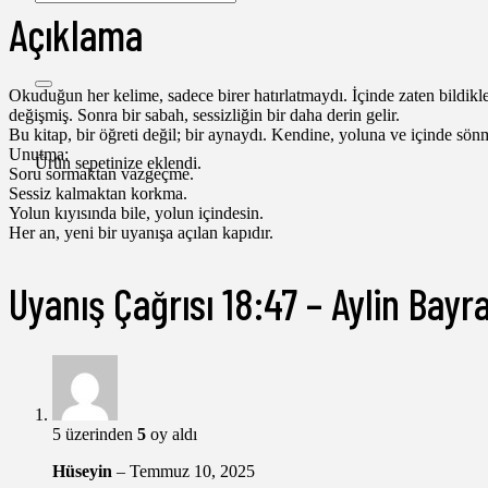
Açıklama
Okuduğun her kelime, sadece birer hatırlatmaydı. İçinde zaten bildikle
değişmiş. Sonra bir sabah, sessizliğin bir daha derin gelir.
Bu kitap, bir öğreti değil; bir aynaydı. Kendine, yoluna ve içinde sönm
Unutma:
Ürün
sepetinize eklendi.
Soru sormaktan vazgeçme.
Sessiz kalmaktan korkma.
Yolun kıyısında bile, yolun içindesin.
Her an, yeni bir uyanışa açılan kapıdır.
Uyanış Çağrısı 18:47 – Aylin Bayr
5 üzerinden
5
oy aldı
Hüseyin
–
Temmuz 10, 2025