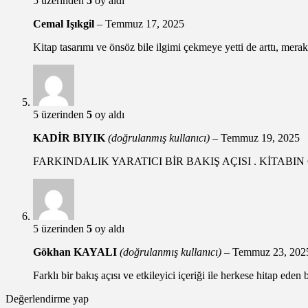
5 üzerinden
5
oy aldı
Cemal Işıkgil
–
Temmuz 17, 2025
Kitap tasarımı ve önsöz bile ilgimi çekmeye yetti de arttı, mer
5 üzerinden
5
oy aldı
KADİR BIYIK
(doğrulanmış kullanıcı)
–
Temmuz 19, 2025
FARKINDALIK YARATICI BİR BAKIŞ AÇISI . KİTAB
5 üzerinden
5
oy aldı
Gökhan KAYALI
(doğrulanmış kullanıcı)
–
Temmuz 23, 202
Farklı bir bakış açısı ve etkileyici içeriği ile herkese hitap ede
Değerlendirme yap