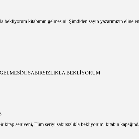
akla bekliyorum kitabımın gelmesini. Şimdiden sayın yazarımızın eline e
IN GELMESİNİ SABIRSIZLIKLA BEKLİYORUM
5
n bir kitap serüveni, Tüm seriyi sabırsızlıkla bekliyorum. kitabın kapağınd