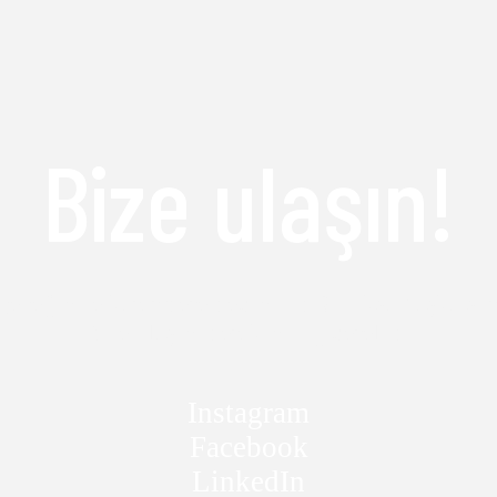
Bize ulaşın!
çeceğinize karar veremediniz mi? Yoksa başka sor
Bize ulaşın merakınızı giderelim.
Instagram
Facebook
LinkedIn