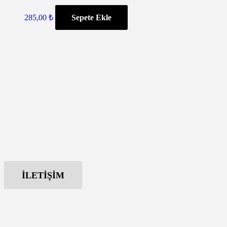
285,00
₺
Sepete Ekle
Hangi paketi se
İLETİŞİM