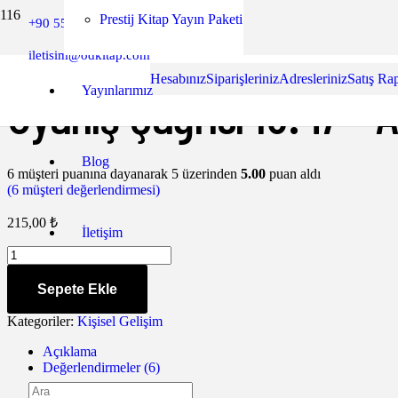
Prestij Kitap Yayın Paketi
+90 552 849 53 60
Ana Sayfa
/
Kişisel Gelişim
/ Uyanış Çağrısı 18:47 – Aylin Bayrakdar
Yazar Paneli
iletisim@odkitap.com
Hesabınız
Siparişleriniz
Adresleriniz
Satış Ra
Uyanış Çağrısı 18:47 – 
Yayınlarımız
Blog
6
müşteri puanına dayanarak 5 üzerinden
5.00
puan aldı
(
6
müşteri değerlendirmesi)
215,00
₺
İletişim
Uyanış
Çağrısı
18:47
Sepete Ekle
-
Aylin
Kategoriler:
Kişisel Gelişim
Bayrakdarlar
adet
Açıklama
Değerlendirmeler (6)