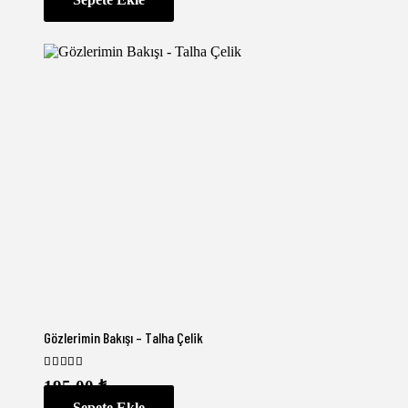
Gözlerimin Bakışı – Talha Çelik
5 üzerinden
5.00
oy aldı
195,00
₺
Sepete Ekle