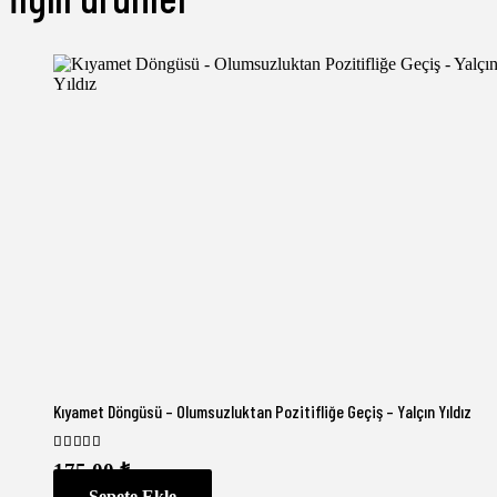
Kıyamet Döngüsü – Olumsuzluktan Pozitifliğe Geçiş – Yalçın Yıldız
5 üzerinden
5.00
oy aldı
175,00
₺
Sepete Ekle