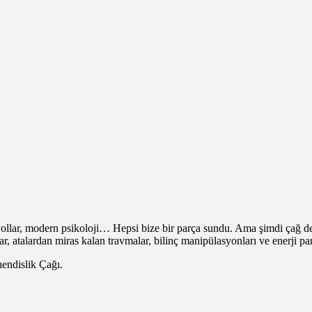
tik yollar, modern psikoloji… Hepsi bize bir parça sundu. Ama şimdi ça
r, atalardan miras kalan travmalar, bilinç manipülasyonları ve enerji pa
endislik Çağı.