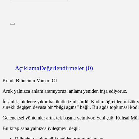
Açıklama
Değerlendirmeler (0)
Kendi Bilincinin Mimarı Ol
Artık yalnızca anlam aramıyoruz; anlamı yeniden inşa ediyoruz.
İnsanlık, binlerce yıldır hakikatin izini sürdü. Kadim öğretiler, mis
sürekli değişen devasa bir “bilgi ağına” bağlı. Bu ağda toplumsal kodla
Geleneksel yöntemler artık tek başına yetmiyor. Yeni çağ, Ruhsal Müh
Bu kitap sana yalnızca iyileşmeyi değil:
Bilincini yazılım gibi yeniden programlamayı,