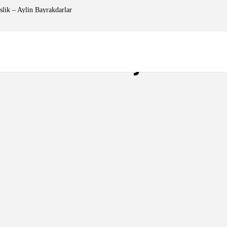
lik – Aylin Bayrakdarlar
ühendislik – Aylin