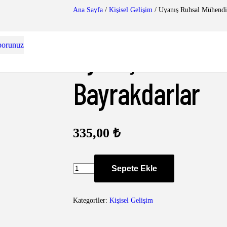
Ana Sayfa
/
Kişisel Gelişim
/ Uyanış Ruhsal Mühendis
Uyanış Ruhsal M
porunuz
Bayrakdarlar
335,00
₺
Uyanış
Sepete Ekle
Ruhsal
Mühendislik
-
Kategoriler:
Kişisel Gelişim
Aylin
Bayrakdarlar
adet