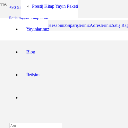
Prestij Kitap Yayın Paketi
+90 552 849 53 60
Yazar Paneli
iletisim@odkitap.com
Hesabınız
Siparişleriniz
Adresleriniz
Satış Ra
Yayınlarımız
Blog
İletişim