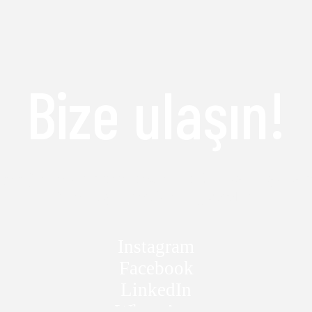
Bize ulaşın!
çeceğinize karar veremediniz mi? Yoksa başka sor
Bize ulaşın merakınızı giderelim.
Instagram
Facebook
LinkedIn
WhatsApp