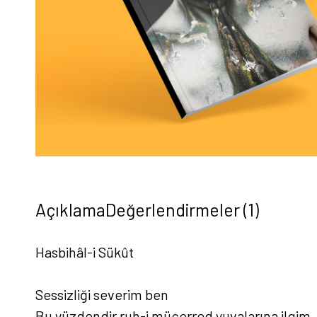
Açıklama
Değerlendirmeler (1)
Hasbihâl-i Sükût
Sessizliği severim ben
Bu yüzdendir ruh-i mücerred yuvalarına ilgim