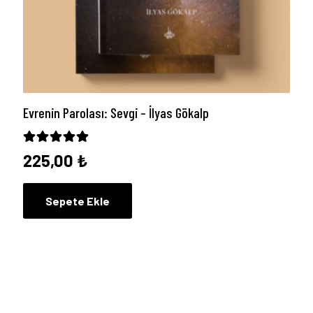
Evrenin Parolası: Sevgi – İlyas Gökalp
5 üzerinden
5.00
oy aldı
225,00
₺
Sepete Ekle