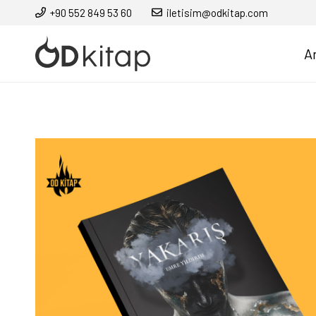
+90 552 849 53 60
iletisim@odkitap.com
A