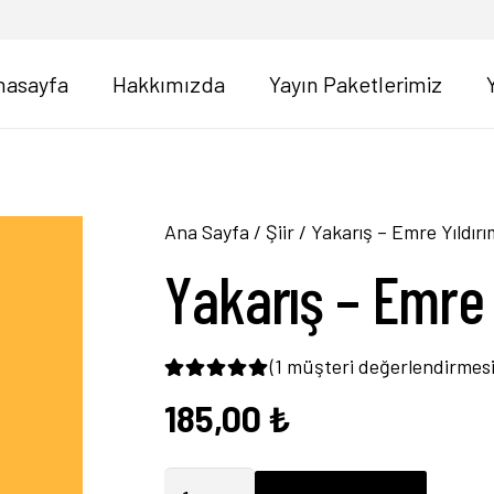
nasayfa
Hakkımızda
Yayın Paketlerimiz
Ana Sayfa
/
Şiir
/ Yakarış – Emre Yıldırı
Yakarış – Emre 
(
1
müşteri değerlendirmesi
185,00
₺
1
müşteri puanına dayanarak 5 
Yakarış