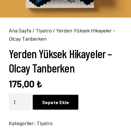
Ana Sayfa
/
Tiyatro
/ Yerden Yüksek Hikayeler –
Olcay Tanberken
Yerden Yüksek Hikayeler –
Olcay Tanberken
175,00
₺
Yerden
Sepete Ekle
Yüksek
Hikayeler
Kategoriler:
Tiyatro
-