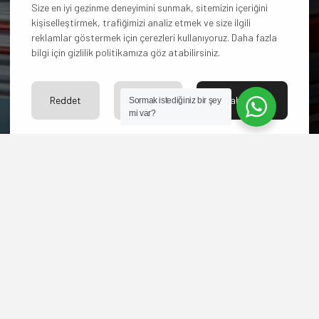
Bize ulaşın merakınızı
Size en iyi gezinme deneyimini sunmak, sitemizin içeriğini
kişiselleştirmek, trafiğimizi analiz etmek ve size ilgili
giderelim.
reklamlar göstermek için çerezleri kullanıyoruz. Daha fazla
bilgi için gizlilik politikamıza göz atabilirsiniz.
İLETİŞİM
Reddet
Ayarlar
Kabul Et
Sormak istediğiniz bir şey
mi var?