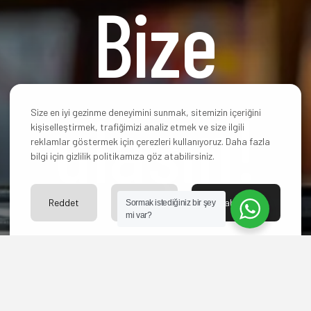
Bize
ulaşın!
Size en iyi gezinme deneyimini sunmak, sitemizin içeriğini
kişiselleştirmek, trafiğimizi analiz etmek ve size ilgili
reklamlar göstermek için çerezleri kullanıyoruz. Daha fazla
bilgi için gizlilik politikamıza göz atabilirsiniz.
Reddet
Ayarlar
Kabul Et
Sormak istediğiniz bir şey
mi var?
Hangi paketi
seçeceğinize karar
veremediniz mi? Yoksa
başka sorularınız mı