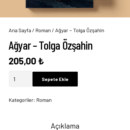
Ana Sayfa
/
Roman
/ Ağyar – Tolga Özşahin
Ağyar – Tolga Özşahin
205,00
₺
Ağyar
Sepete Ekle
-
Tolga
Kategoriler:
Roman
Özşahin
adet
Açıklama