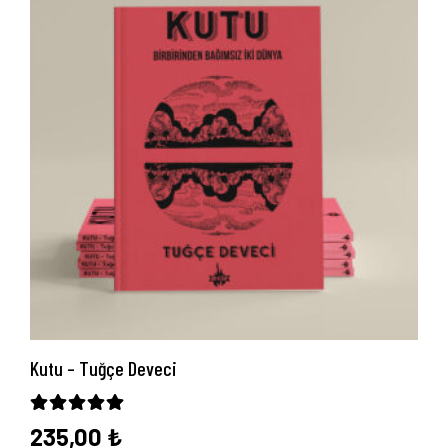
Kutu – Tuğçe Deveci
5 üzerinden
5.00
oy aldı
235,00
₺