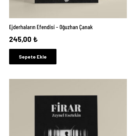
Anasayfa
Ejderhaların Efendisi – Oğuzhan Çanak
245,00
₺
Hakkımızda
Sepete Ekle
Yayın Paketlerimiz
Yayınlarımız
Blog
İletişim