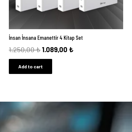
İnsan İnsana Emanettir 4 Kitap Set
Orijinal
Şu
1.250,00
₺
1.089,00
₺
fiyat:
andaki
Add to cart
1.250,00 ₺.
fiyat:
1.089,00 ₺.