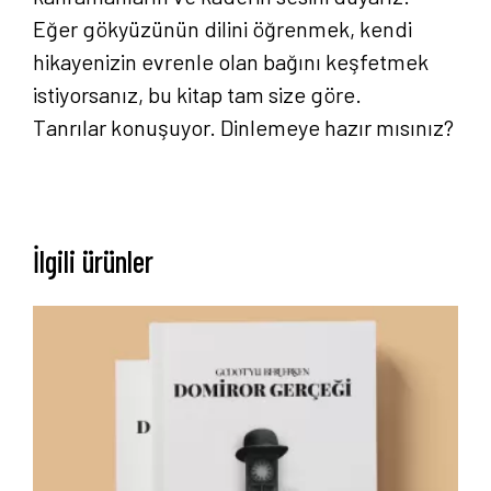
Eğer gökyüzünün dilini öğrenmek, kendi
hikayenizin evrenle olan bağını keşfetmek
istiyorsanız, bu kitap tam size göre.
Tanrılar konuşuyor. Dinlemeye hazır mısınız?
Anasayfa
Hakkımızda
İlgili ürünler
Yayın Paketlerimiz
Yayınlarımız
Blog