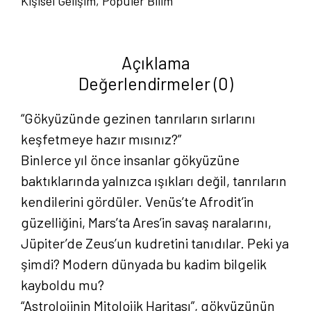
Kişisel Gelişim
,
Popüler Bilim
Sinem
Ezgi
Köse
Açıklama
adet
Değerlendirmeler (0)
“Gökyüzünde gezinen tanrıların sırlarını
keşfetmeye hazır mısınız?”
Binlerce yıl önce insanlar gökyüzüne
baktıklarında yalnızca ışıkları değil, tanrıların
kendilerini gördüler. Venüs’te Afrodit’in
güzelliğini, Mars’ta Ares’in savaş naralarını,
Jüpiter’de Zeus’un kudretini tanıdılar. Peki ya
şimdi? Modern dünyada bu kadim bilgelik
kayboldu mu?
“Astrolojinin Mitolojik Haritası”, gökyüzünün