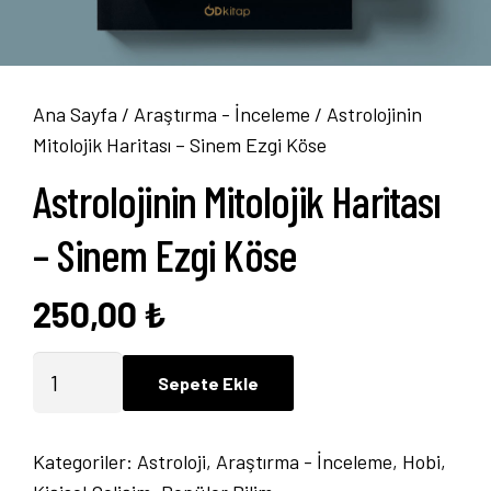
Ana Sayfa
/
Araştırma - İnceleme
/ Astrolojinin
Mitolojik Haritası – Sinem Ezgi Köse
Astrolojinin Mitolojik Haritası
– Sinem Ezgi Köse
250,00
₺
Astrolojinin
Sepete Ekle
Mitolojik
Haritası
Kategoriler:
Astroloji
,
Araştırma - İnceleme
,
Hobi
,
-