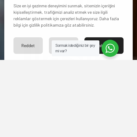
Size en iyi gezinme deneyimini sunmak, sitemizin içeriğini
kişiselleştirmek, trafiğimizi analiz etmek ve size ilgili
reklamlar göstermek için çerezleri kullanıyoruz. Daha fazla
bilgi için gizlilik politikamıza göz atabilirsiniz.
ulaşın!
Reddet
Ayarlar
Kabul Et
Sormak istediğiniz bir şey
mi var?
Hangi paketi
seçeceğinize karar
veremediniz mi? Yoksa
başka sorularınız mı
var?
Bize ulaşın merakınızı