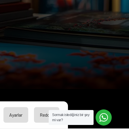
Ayarlar
Reddet
Sormak istediğiniz bir şey
mi var?
kuruluşudur.