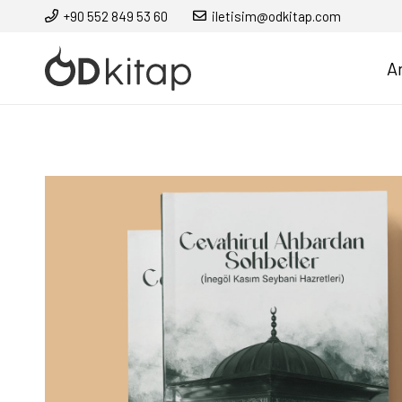
+90 552 849 53 60
iletisim@odkitap.com
A