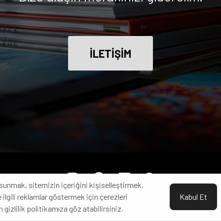
İLETİŞİM
sunmak, sitemizin içeriğini kişiselleştirmek,
 ilgili reklamlar göstermek için çerezleri
Kabul Et
hakkı saklıdır. Od Kitap, bir Ulukayın Yayın Dağıtım 
n gizlilik politikamıza göz atabilirsiniz.