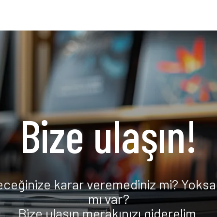
Bize ulaşın!
eceğinize karar veremediniz mi? Yoksa 
mı var?
Bize ulaşın merakınızı giderelim.