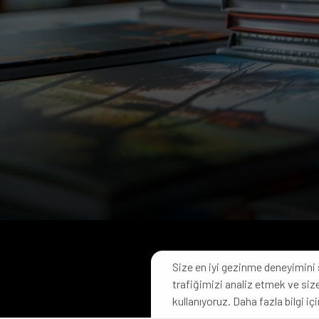
Size en iyi gezinme deneyimini 
trafiğimizi analiz etmek ve size
© 2024 Her 
kullanıyoruz. Daha fazla bilgi içi