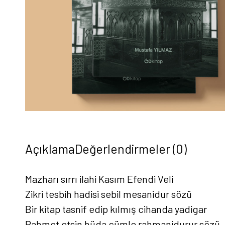
Açıklama
Değerlendirmeler (0)
Mazharı sırrı ilahi Kasım Efendi Veli
Zikri tesbih hadisi sebil mesanidur sözü
Bir kitap tasnif edip kılmış cihanda yadigar
Rahmet etsin hüda cümle rahmanidurur sözü