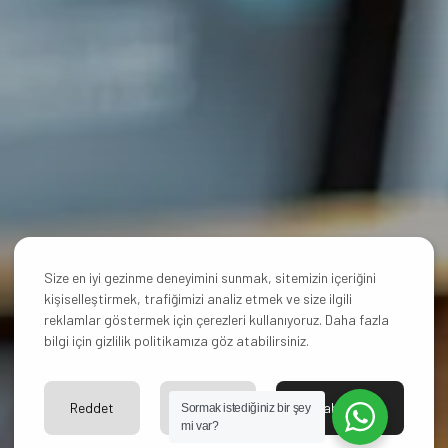
Size en iyi gezinme deneyimini sunmak, sitemizin içeriğini
kişiselleştirmek, trafiğimizi analiz etmek ve size ilgili
reklamlar göstermek için çerezleri kullanıyoruz. Daha fazla
bilgi için gizlilik politikamıza göz atabilirsiniz.
Reddet
Ayarlar
Kabul Et
Sormak istediğiniz bir şey
mi var?