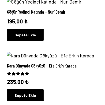
Göğün Yedinci Katında – Nuri Demir
195,00
₺
Sepete Ekle
Kara Dünyada Gökyüzü – Efe Erkin Karaca
5 üzerinden
5.00
oy aldı
235,00
₺
Sepete Ekle