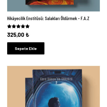
Hikâyecilik Enstitüsü: Salakları Öldürmek – F.A.Z
5 üzerinden
5.00
oy aldı
325,00
₺
Sepete Ekle