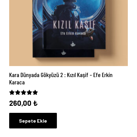
Kara Dünyada Gökyüzü 2 : Kızıl Kaşif – Efe Erkin
Karaca
5 üzerinden
5.00
oy aldı
260,00
₺
Sepete Ekle