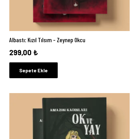
Anasayfa
Albastı: Kızıl Tılsım – Zeynep Okcu
Hakkımızda
299,00
₺
Yayın Paketlerimiz
Sepete Ekle
Yayınlarımız
Blog
İletişim