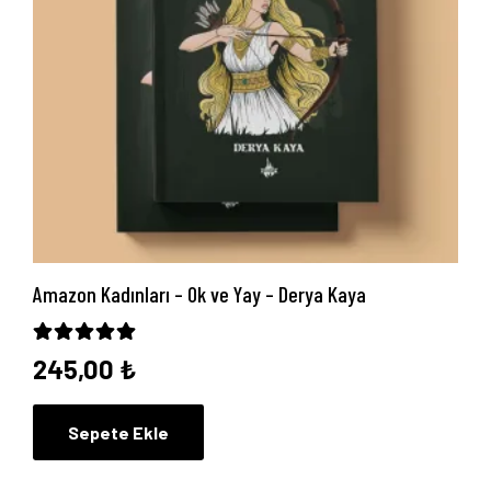
Amazon Kadınları – Ok ve Yay – Derya Kaya
5 üzerinden
5.00
oy aldı
245,00
₺
Sepete Ekle