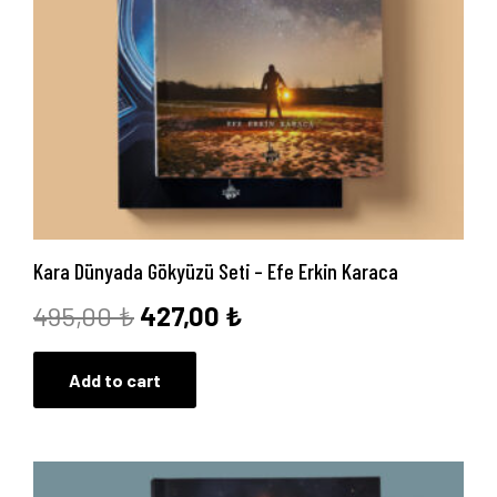
Kara Dünyada Gökyüzü Seti – Efe Erkin Karaca
Orijinal
Şu
495,00
₺
427,00
₺
fiyat:
andaki
Add to cart
495,00 ₺.
fiyat:
427,00 ₺.