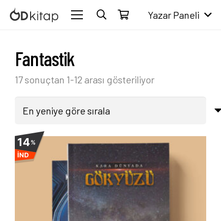
Yazar Paneli
Fantastik
En
17 sonuçtan 1-12 arası gösteriliyor
yeniye
göre
sıralandı
14
%
İND