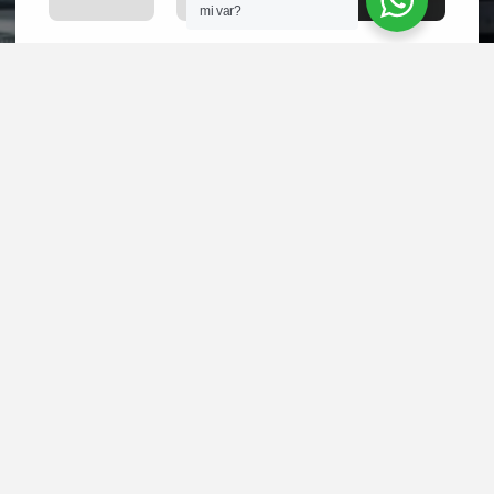
mi var?
Hangi paketi
seçeceğinize karar
veremediniz mi? Yoksa
başka sorularınız mı
var?
Bize ulaşın merakınızı
giderelim.
İLETİŞİM