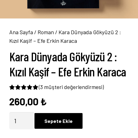
Ana Sayfa
/
Roman
/ Kara Dünyada Gökyüzü 2 :
Kızıl Kaşif – Efe Erkin Karaca
Kara Dünyada Gökyüzü 2 :
Kızıl Kaşif – Efe Erkin Karaca
(
3
müşteri değerlendirmesi)
260,00
₺
3
müşteri puanına dayanarak 5 üzerinden
5.0
Kara
Sepete Ekle
Dünyada
Gökyüzü