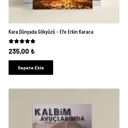
Yayınlarımız
Blog
Kara Dünyada Gökyüzü – Efe Erkin Karaca
5 üzerinden
5.00
oy aldı
İletişim
235,00
₺
Sepete Ekle