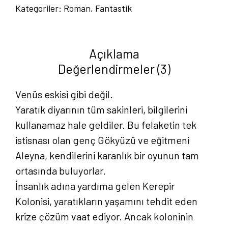
Kategoriler:
Roman
,
Fantastik
2
:
Kızıl
Açıklama
Kaşif
Değerlendirmeler (3)
-
Efe
Venüs eskisi gibi değil.
Erkin
Yaratık diyarının tüm sakinleri, bilgilerini
Karaca
kullanamaz hale geldiler. Bu felaketin tek
adet
istisnası olan genç Gökyüzü ve eğitmeni
Aleyna, kendilerini karanlık bir oyunun tam
ortasında buluyorlar.
İnsanlık adına yardıma gelen Kerepir
Kolonisi, yaratıkların yaşamını tehdit eden
krize çözüm vaat ediyor. Ancak koloninin