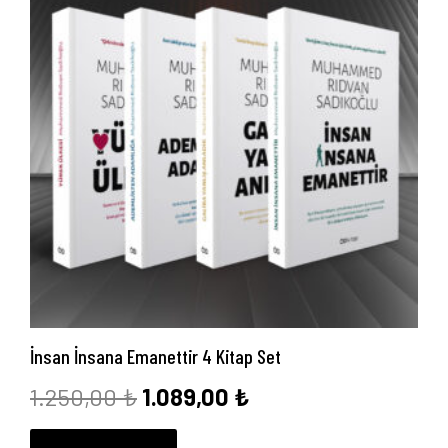
İnsan İnsana Emanettir 4 Kitap Set
Orijinal
Şu
1.250,00
₺
1.089,00
₺
fiyat:
andaki