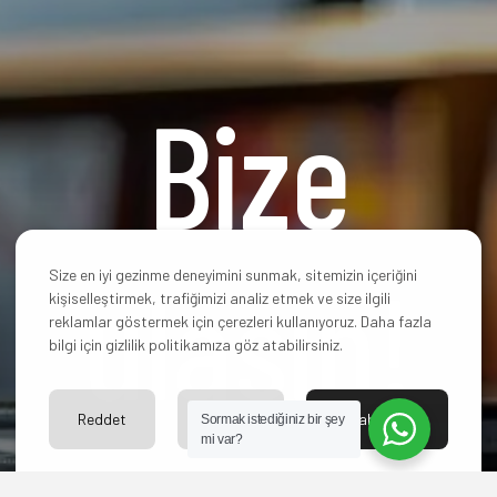
Bize
ulaşın!
Size en iyi gezinme deneyimini sunmak, sitemizin içeriğini
kişiselleştirmek, trafiğimizi analiz etmek ve size ilgili
reklamlar göstermek için çerezleri kullanıyoruz. Daha fazla
bilgi için gizlilik politikamıza göz atabilirsiniz.
Reddet
Ayarlar
Kabul Et
Sormak istediğiniz bir şey
mi var?
Hangi paketi