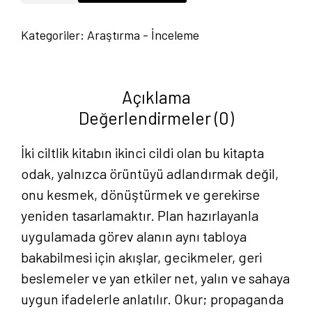
-
Kategoriler:
Araştırma - İnceleme
Harita
Örüntüsü
2.
Açıklama
Bölüm
Değerlendirmeler (0)
-
Barış
İki ciltlik kitabın ikinci cildi olan bu kitapta
Tunçbilek
odak, yalnızca örüntüyü adlandırmak değil,
adet
onu kesmek, dönüştürmek ve gerekirse
yeniden tasarlamaktır. Plan hazırlayanla
uygulamada görev alanın aynı tabloya
bakabilmesi için akışlar, gecikmeler, geri
beslemeler ve yan etkiler net, yalın ve sahaya
uygun ifadelerle anlatılır. Okur; propaganda