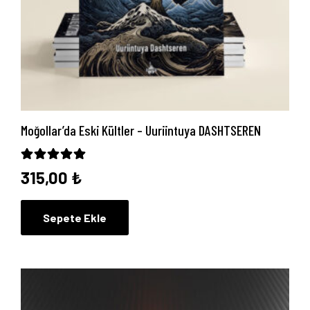
Moğollar’da Eski Kültler – Uuriintuya DASHTSEREN
5 üzerinden
5.00
oy aldı
315,00
₺
Sepete Ekle