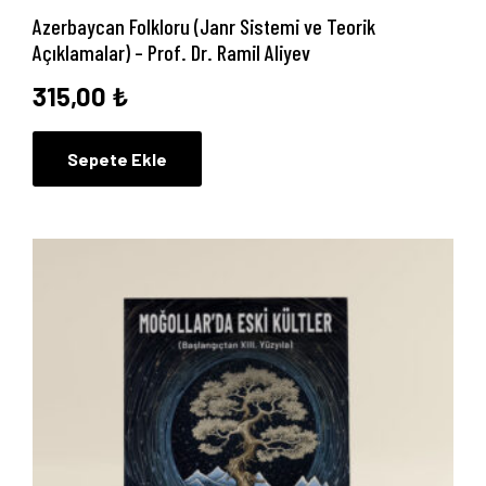
Yayınlarımız
Azerbaycan Folkloru (Janr Sistemi ve Teorik
Açıklamalar) – Prof. Dr. Ramil Aliyev
Blog
315,00
₺
İletişim
Sepete Ekle