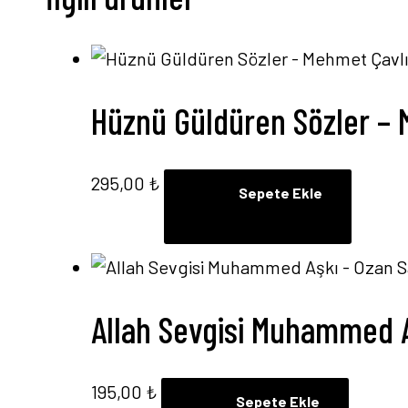
Hüznü Güldüren Sözler – 
295,00
₺
Sepete Ekle
Allah Sevgisi Muhammed A
195,00
₺
Sepete Ekle