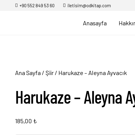
+90 552 849 53 60
iletisim@odkitap.com
Anasayfa
Hakkı
Ana Sayfa
/
Şiir
/ Harukaze – Aleyna Ayvacık
Harukaze – Aleyna A
185,00
₺