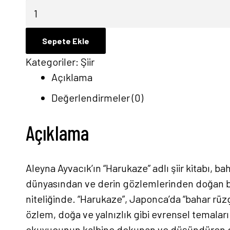
Harukaze
-
Aleyna
Sepete Ekle
Ayvacık
Kategoriler:
Şiir
adet
Açıklama
Değerlendirmeler (0)
Açıklama
Aleyna Ayvacık’ın “Harukaze” adlı şiir kitabı, ba
dünyasından ve derin gözlemlerinden doğan bu 
niteliğinde. “Harukaze”, Japonca’da “bahar rüzga
özlem, doğa ve yalnızlık gibi evrensel temaları i
okuyucunun kalbine dokunan ve düşündüren diz