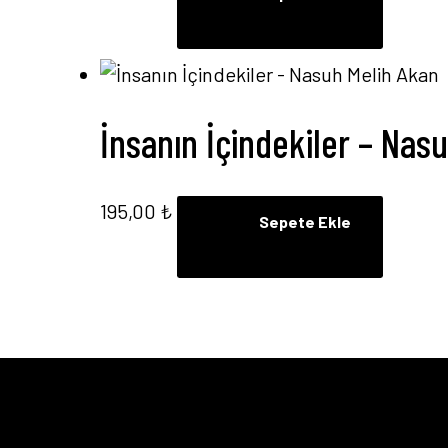
İnsanın İçindekiler – Nas
195,00
₺
Sepete Ekle