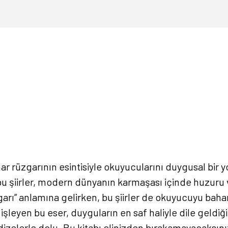
har rüzgarının esintisiyle okuyucularını duygusal bir y
şiirler, modern dünyanın karmaşası içinde huzuru ve
rı” anlamına gelirken, bu şiirler de okuyucuyu baharın
şleyen bu eser, duyguların en saf haliyle dile geldiği s
elerle dolu. Bu kitabı elinizden bırakamayacaksını