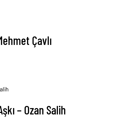
Mehmet Çavlı
şkı – Ozan Salih