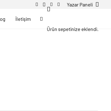
Yazar Paneli
log
İletişim
Ürün
sepetinize eklendi.