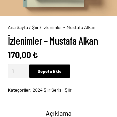
Ana Sayfa
/
Şiir
/ İzlenimler – Mustafa Alkan
İzlenimler – Mustafa Alkan
170,00
₺
İzlenimler
Sepete Ekle
-
Mustafa
Kategoriler:
2024 Şiir Serisi
,
Şiir
Alkan
adet
Açıklama