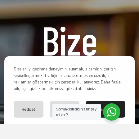
Bize
ulaşın!
Size en iyi gezinme deneyimini sunmak, sitemizin içeriğini
kişiselleştirmek, trafiğimizi analiz etmek ve size ilgili
reklamlar göstermek için çerezleri kullanıyoruz. Daha fazla
bilgi için gizlilik politikamıza göz atabilirsiniz.
Reddet
Ayarlar
Kabul Et
Sormak istediğiniz bir şey
mi var?
Hangi paketi
seçeceğinize karar