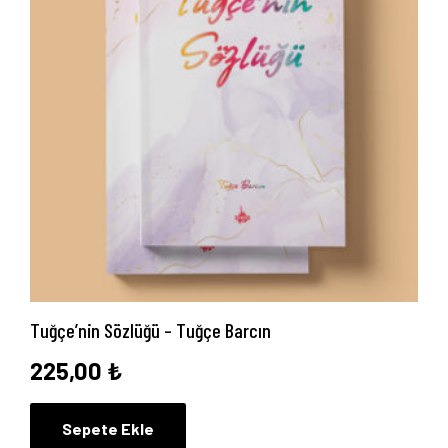
Tuğçe’nin Sözlüğü – Tuğçe Barcın
225,00
₺
Sepete Ekle