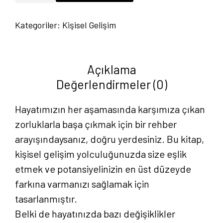
Ol:
Kategoriler:
Kişisel Gelişim
Kişisel
Gelişimde
Adım
Açıklama
Adım
Değerlendirmeler (0)
Rehber
-
Hayatımızın her aşamasında karşımıza çıkan
Halil
zorluklarla başa çıkmak için bir rehber
Akın
arayışındaysanız, doğru yerdesiniz. Bu kitap,
Kalkan
kişisel gelişim yolculuğunuzda size eşlik
adet
etmek ve potansiyelinizin en üst düzeyde
farkına varmanızı sağlamak için
tasarlanmıştır.
Belki de hayatınızda bazı değişiklikler