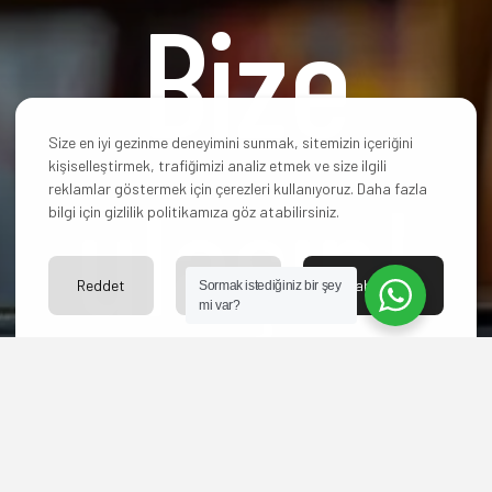
Bize
Size en iyi gezinme deneyimini sunmak, sitemizin içeriğini
kişiselleştirmek, trafiğimizi analiz etmek ve size ilgili
ulaşın!
reklamlar göstermek için çerezleri kullanıyoruz. Daha fazla
bilgi için gizlilik politikamıza göz atabilirsiniz.
Reddet
Ayarlar
Kabul Et
Sormak istediğiniz bir şey
mi var?
Hangi paketi
seçeceğinize karar
veremediniz mi? Yoksa