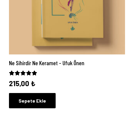
Ne Sihirdir Ne Keramet – Ufuk Önen
5 üzerinden
5.00
oy aldı
215,00
₺
Sepete Ekle