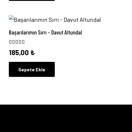
Başarılarımın Sırrı – Davut Altundal
5 üzerinden
5.00
oy aldı
185,00
₺
Sepete Ekle