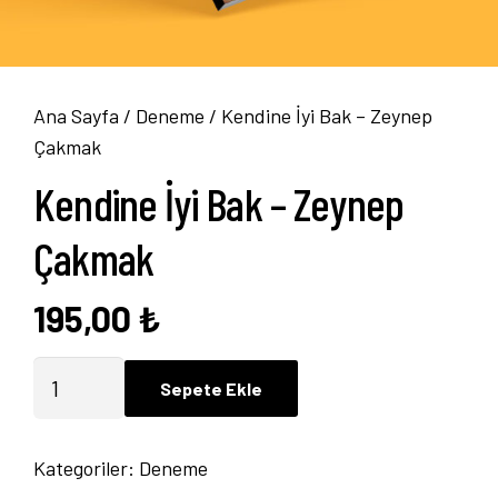
Ana Sayfa
/
Deneme
/ Kendine İyi Bak – Zeynep
Çakmak
Kendine İyi Bak – Zeynep
Çakmak
195,00
₺
Kendine
Sepete Ekle
İyi
Bak
Kategoriler:
Deneme
-