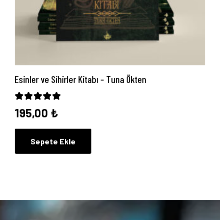
Esinler ve Sihirler Kitabı – Tuna Ökten
5 üzerinden
5.00
oy aldı
195,00
₺
Sepete Ekle