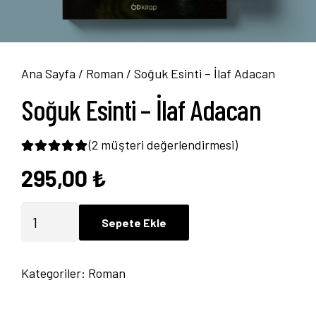
Ana Sayfa
/
Roman
/ Soğuk Esinti – İlaf Adacan
Soğuk Esinti – İlaf Adacan
(
2
müşteri değerlendirmesi)
295,00
₺
2
müşteri puanına dayanarak 5 üzerinden
5.0
Soğuk
Sepete Ekle
Esinti
-
Kategoriler:
Roman
İlaf
Adacan