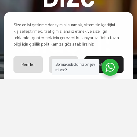
ulaşın!
Size en iyi gezinme deneyimini sunmak, sitemizin içeriğini
kişiselleştirmek, trafiğimizi analiz etmek ve size ilgili
reklamlar göstermek için çerezleri kullanıyoruz. Daha fazla
bilgi için gizlilik politikamıza göz atabilirsiniz.
Reddet
Ayarlar
Kabul Et
Sormak istediğiniz bir şey
mi var?
Hangi paketi
seçeceğinize karar
veremediniz mi? Yoksa
başka sorularınız mı
var?
Bize ulaşın merakınızı
giderelim.