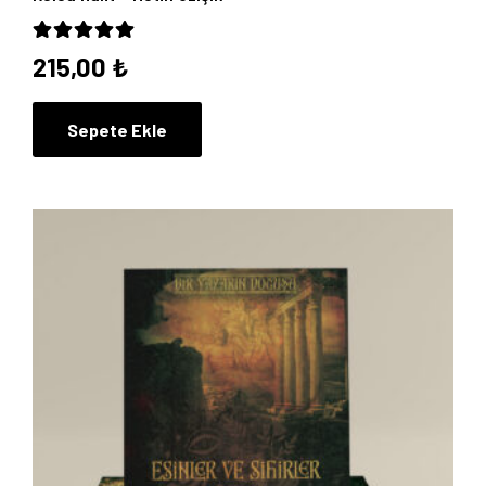
5 üzerinden
5.00
oy aldı
215,00
₺
Sepete Ekle