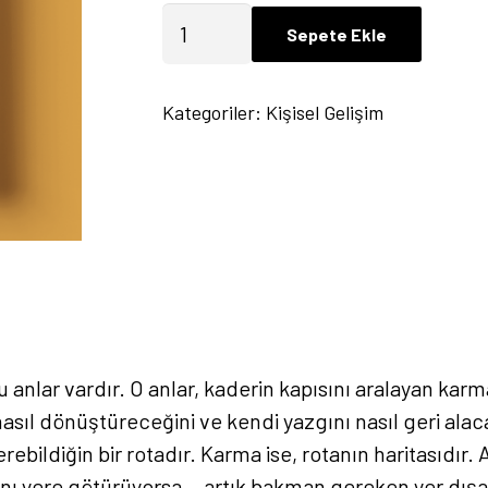
Uyanış:
Sepete Ekle
Kaderden
Karmaya
Kategoriler:
Kişisel Gelişim
-
Aylin
Bayrakdarlar
adet
anlar vardır. O anlar, kaderin kapısını aralayan kar
asıl dönüştüreceğini ve kendi yazgını nasıl geri alaca
erebildiğin bir rotadır. Karma ise, rotanın haritasıdır
 aynı yere götürüyorsa… artık bakman gereken yer dışarı