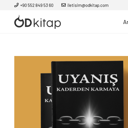
+90 552 849 53 60
iletisim@odkitap.com
A