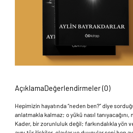
Açıklama
Değerlendirmeler (0)
Hepimizin hayatında “neden ben?” diye sorduğu 
anlatmakla kalmaz; o yükü nasıl tanıyacağını, n
Kader, bir zorunluluk değil; farkındalıkla yön v
aynı tür ilişkiler, olaylar ve duygular seni hep