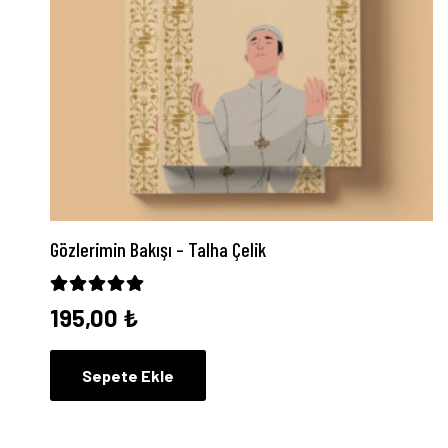
Gözlerimin Bakışı – Talha Çelik
5 üzerinden
5.00
oy aldı
195,00
₺
Sepete Ekle