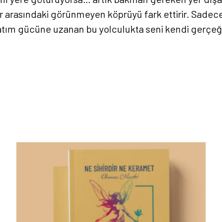
arasındaki görünmeyen köprüyü fark ettirir. Sadece b
ratım gücüne uzanan bu yolculukta seni kendi gerçeği