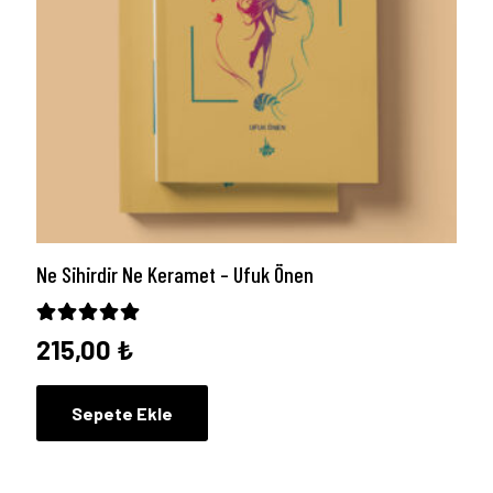
Ne Sihirdir Ne Keramet – Ufuk Önen
5 üzerinden
5.00
oy aldı
215,00
₺
Sepete Ekle