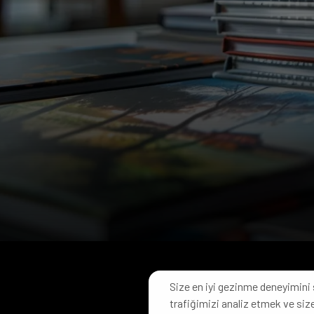
Size en iyi gezinme deneyimini 
trafiğimizi analiz etmek ve size