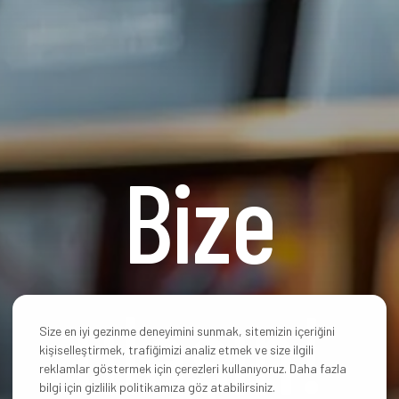
Bize
ulaşın!
Size en iyi gezinme deneyimini sunmak, sitemizin içeriğini
kişiselleştirmek, trafiğimizi analiz etmek ve size ilgili
reklamlar göstermek için çerezleri kullanıyoruz. Daha fazla
bilgi için gizlilik politikamıza göz atabilirsiniz.