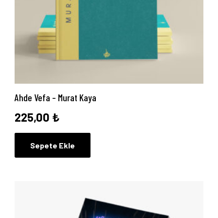
Anasayfa
Hakkımızda
Ahde Vefa – Murat Kaya
225,00
₺
Yayın Paketlerimiz
Sepete Ekle
Yayınlarımız
Blog
İletişim