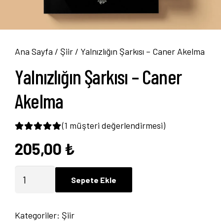
Ana Sayfa
/
Şiir
/ Yalnızlığın Şarkısı – Caner Akelma
Yalnızlığın Şarkısı – Caner
Akelma
(
1
müşteri değerlendirmesi)
205,00
₺
1
müşteri puanına dayanarak 5 üzerinden
5.0
Yalnızlığın
Sepete Ekle
Şarkısı
-
Kategoriler:
Şiir
Caner