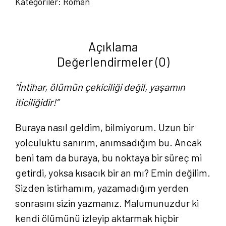
Kategoriler:
Roman
Defteri
-
Muhsin
Açıklama
Demir
Değerlendirmeler (0)
adet
“İntihar, ölümün çekiciliği değil, yaşamın
iticiliğidir!”
Buraya nasıl geldim, bilmiyorum. Uzun bir
yolculuktu sanırım, anımsadığım bu. Ancak
beni tam da buraya, bu noktaya bir süreç mi
getirdi, yoksa kısacık bir an mı? Emin değilim.
Sizden istirhamım, yazamadığım yerden
sonrasını sizin yazmanız. Malumunuzdur ki
kendi ölümünü izleyip aktarmak hiçbir