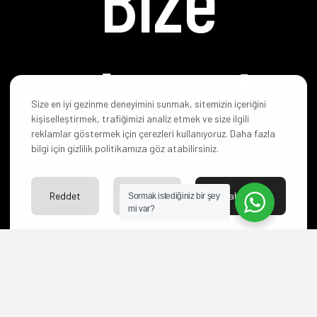
ulaşın!
Size en iyi gezinme deneyimini sunmak, sitemizin içeriğini
kişiselleştirmek, trafiğimizi analiz etmek ve size ilgili
reklamlar göstermek için çerezleri kullanıyoruz. Daha fazla
bilgi için gizlilik politikamıza göz atabilirsiniz.
Hangi paketi
Reddet
Ayarlar
Kabul Et
seçeceğinize karar
Sormak istediğiniz bir şey
mi var?
veremediniz mi? Yoksa
başka sorularınız mı
var?
Bize ulaşın merakınızı
giderelim.