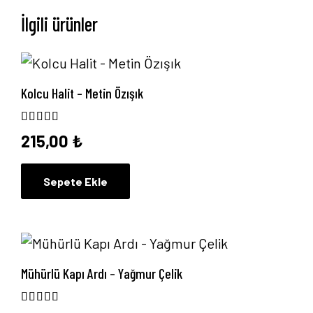
İlgili ürünler
Kolcu Halit – Metin Özışık
5 üzerinden
5.00
oy aldı
215,00
₺
Sepete Ekle
Mühürlü Kapı Ardı – Yağmur Çelik
5 üzerinden
5.00
oy aldı