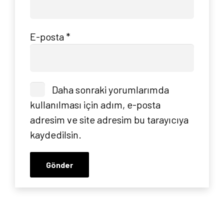
Anasayfa
Hakkımızda
E-posta
*
Yayın Paketlerimiz
Daha sonraki yorumlarımda
Yayınlarımız
kullanılması için adım, e-posta
adresim ve site adresim bu tarayıcıya
Blog
kaydedilsin.
İletişim